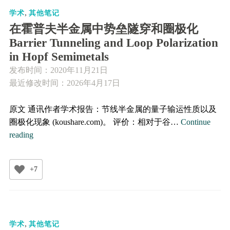
Matrix
,
学术
其他笔记
在霍普夫半金属中势垒隧穿和圈极化
Barrier Tunneling and Loop Polarization
in Hopf Semimetals
发布时间：
2020年11月21日
最近修改时间：2026年4月17日
原文 通讯作者学术报告：节线半金属的量子输运性质以及
圈极化现象 (koushare.com)。 评价：相对于谷…
Continue
在
reading
霍
普
+7
夫
半
金
属
,
中
学术
其他笔记