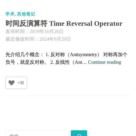
拟
,
三
学术
其他笔记
体
时间反演算符 Time Reversal Operator
运
发布时间：
2019年10月26日
动
最近修改时间：2024年9月20日
（附
Python
先介绍几个概念： 1. 反对称（Antisymmetry） 对称再加个
代
时
负号，就是反对称。 2. 反线性（Ant…
Continue reading
码）
间
反
+11
演
算
符
Time
Reversa
Operato
搜