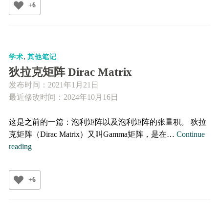
+6
物
理
中
的
,
一
学术
其他笔记
些
狄拉克矩阵 Dirac Matrix
软
发布时间：
2021年1月21日
件
最近修改时间：2024年10月16日
包
这是之前的一篇：泡利矩阵以及泡利矩阵的张量积。 狄拉
克矩阵（Dirac Matrix）又叫Gamma矩阵，是在…
Continue
狄
reading
拉
克
+6
矩
阵
Dirac