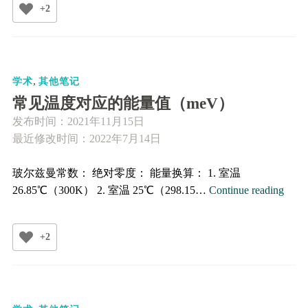
+2
包
学
习
示
,
例
学术
其他笔记
常见温度对应的能量值（meV）
发布时间：
2021年11月15日
最近修改时间：2022年7月14日
玻尔兹曼常数： 绝对零度： 能量换算： 1. 室温
常
26.85℃（300K） 2. 室温 25℃（298.15…
Continue reading
见
温
+2
度
对
应
的