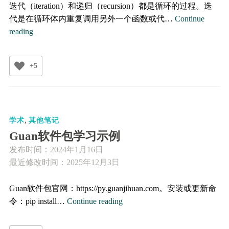
迭代（iteration）和递归（recursion）都是循环的过程。迭
代是在循环体内重复调用另外一个函数或代…
Continue
迭
reading
代
和
+5
递
归
的
区
,
别
学术
其他笔记
Guan软件包学习示例
发布时间：
2024年1月16日
最近修改时间：2025年12月3日
Guan软件包官网：https://py.guanjihuan.com。安装或更新命
Guan
令：pip install…
Continue reading
软
件