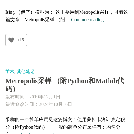
Ising （伊辛）模型为： 这里要用到Metropolis采样，可看这
蒙
篇文章：Metropolis采样 （附…
Continue reading
特
卡
+15
洛
模
拟
Ising
,
模
学术
其他笔记
型
Metropolis采样 （附Python和Matlab代
（附
码）
Python
发布时间：
2019年12月1日
代
最近修改时间：2024年10月16日
码）
采样的一个简单应用见这篇博文：使用蒙特卡洛计算定积
分（附Python代码）。 一般的简单分布采样有：均匀分