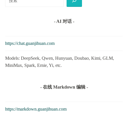
索
- AI 对话 -
https://chat.guanjihuan.com
Models: DeepSeek, Qwen, Hunyuan, Doubao, Kimi, GLM,
MiniMax, Spark, Ernie, Yi, etc.
- 在线 Markdown 编辑 -
https://markdown.guanjihuan.com