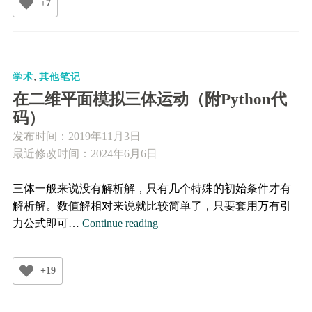
+7
特
卡
洛
计
,
算
学术
其他笔记
定
在二维平面模拟三体运动（附Python代
积
码）
分
发布时间：
2019年11月3日
（附
最近修改时间：2024年6月6日
Python
代
三体一般来说没有解析解，只有几个特殊的初始条件才有
码）
解析解。数值解相对来说就比较简单了，只要套用万有引
在
力公式即可…
Continue reading
二
维
+19
平
面
模