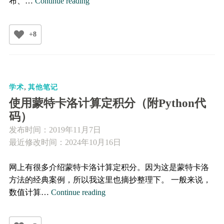
Metropolis
布、…
Continue reading
采
样
+8
（附
Python
和
Matlab
,
代
学术
其他笔记
码）
使用蒙特卡洛计算定积分（附Python代
码）
发布时间：
2019年11月7日
最近修改时间：2024年10月16日
网上有很多介绍蒙特卡洛计算定积分。因为这是蒙特卡洛
方法的经典案例，所以我这里也摘抄整理下。 一般来说，
使
数值计算…
Continue reading
用
蒙