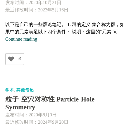
半
发布时间：
2020年10月21日
金
最近修改时间：2023年5月16日
属
的
以下是自己的一些群论笔记。 1. 群的定义 集合称为群，如
量
果中的元素满足以下四个条件： 说明：这里的“元素”可…
子
群
Continue reading
隧
论
穿
的
Barrier
+9
基
tunneling
础
of
概
the
念
loop-
,
学术
其他笔记
nodal
粒子-空穴对称性 Particle-Hole
semimetal
Symmetry
in
发布时间：
2020年8月9日
the
最近修改时间：2024年9月20日
hyperhoneycomb