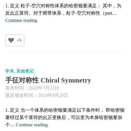
lattice
1. 定义 粒子-空穴对称性体系的哈密顿量满足： 其中，为
反幺正算符。对于两带体系，粒子-空穴对称性（part…
粒
Continue reading
子-
空
+5
穴
对
称
性
,
Particle-
学术
其他笔记
Hole
手征对称性 Chiral Symmetry
Symmetry
发布时间：
2020年7月22日
最近修改时间：2024年9月20日
1. 定义 当一个体系的哈密顿量满足以下条件时， 即哈密顿
量经过某个算符的幺正变换后，可以变为本身哈密顿量加
手
个…
Continue reading