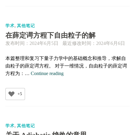
Topological
型
hidden
和
phase
平
transition
,
均
学术
其他笔记
in
场
在薛定谔方程下自由粒子的解
honeycomb
理
发布时间：
2024年6月5日
最近修改时间：2024年6月6日
bilayers
论
with
的
本篇整理和复习下量子力学中的基础概念和推导，求解自
a
关
由粒子的薛定谔方程。 对于一维情况，自由粒子的薛定谔
high
系
在
方程为：…
Continue reading
Chern
薛
number
定
+5
谔
方
程
下
,
自
学术
其他笔记
由