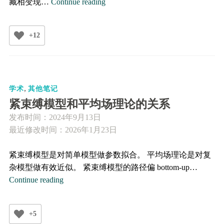
高
藏相变现…
Continue reading
陈
数
+12
的
蜂
窝
双
,
层
学术
其他笔记
系
紧束缚模型和平均场理论的关系
统
发布时间：
2024年9月13日
中
最近修改时间：2026年1月23日
的
拓
紧束缚模型是对简单模型做参数拟合。 平均场理论是对复
扑
杂模型做有效近似。 紧束缚模型的路径偏 bottom-up…
隐
紧
Continue reading
藏
束
相
缚
变
+5
模