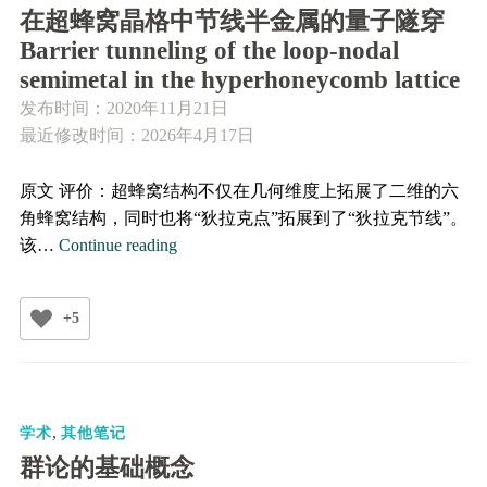
势
在超蜂窝晶格中节线半金属的量子隧穿
垒
Barrier tunneling of the loop-nodal
隧
semimetal in the hyperhoneycomb lattice
穿
发布时间：
2020年11月21日
和
最近修改时间：2026年4月17日
圈
极
原文 评价：超蜂窝结构不仅在几何维度上拓展了二维的六
化
角蜂窝结构，同时也将“狄拉克点”拓展到了“狄拉克节线”。
Barrier
在
该…
Continue reading
Tunneling
超
and
蜂
Loop
+5
窝
Polarization
晶
in
格
Hopf
中
Semimetals
,
节
学术
其他笔记
线
群论的基础概念