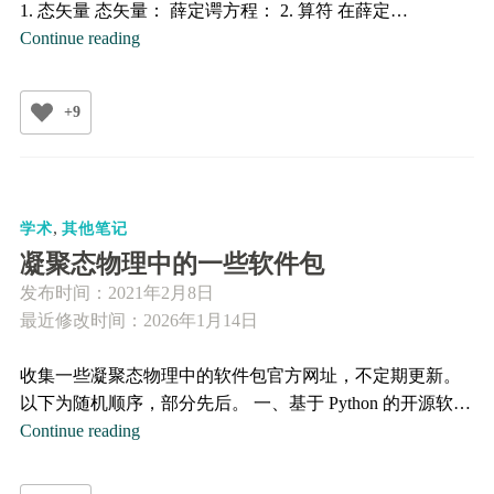
1. 态矢量 态矢量： 薛定谔方程： 2. 算符 在薛定…
量
Continue reading
子
力
+9
学
中
的
三
,
个
学术
其他笔记
绘
凝聚态物理中的一些软件包
景
发布时间：
2021年2月8日
最近修改时间：2026年1月14日
收集一些凝聚态物理中的软件包官方网址，不定期更新。
以下为随机顺序，部分先后。 一、基于 Python 的开源软…
凝
Continue reading
聚
态