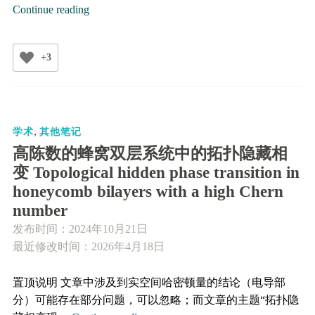
Wannier
Continue reading
函
数
+3
与
紧
束
缚
,
模
学术
其他笔记
型
高陈数的蜂窝双层系统中的拓扑隐藏相
的
变 Topological hidden phase transition in
关
honeycomb bilayers with a high Chern
系
number
发布时间：
2024年10月21日
最近修改时间：2026年4月18日
置顶说明 文章中涉及到实空间哈密顿量的结论（电导部
分）可能存在部分问题，可以忽略；而文章的主题“拓扑隐