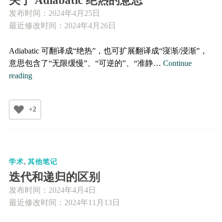
关于 Adiabatic 绝热的意思
粒
发布时间：
2024年4月25日
子
最近修改时间：2024年4月26日
的
解
Adiabatic 可翻译成“绝热”，也可扩展翻译成“寖渐/浸渐”，
意思包含了“无限缓慢”、“可逆的”、“准静…
Continue
关
reading
于
Adiabatic
+2
绝
热
的
意
,
思
学术
其他笔记
迭代和递归的区别
发布时间：
2024年4月4日
最近修改时间：2024年11月13日