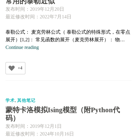
常用的泰勒近似
变
发布时间：
2019年12月20日
换/
最近修改时间：2022年7月14日
表
象
泰勒公式： 麦克劳林公式（ 泰勒公式的特殊形式，在零点
变
展开）[1,2]： 常见函数的展开（麦克劳林展开）： 物…
换
常
Continue reading
用
的
+4
泰
勒
近
似
,
学术
其他笔记
蒙特卡洛模拟Ising模型（附Python代
码）
发布时间：
2019年12月1日
最近修改时间：2024年10月16日