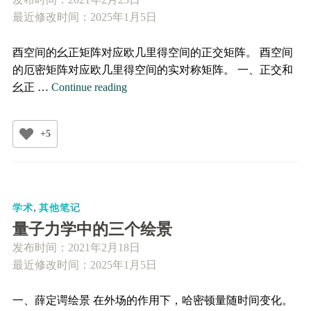
的
最近修改时间：2025年1月5日
朝
向
酉空间的幺正矩阵对应欧几里得空间的正交矩阵。 酉空间
（附
的厄密矩阵对应欧几里得空间的实对称矩阵。 一、正交和
Python/Matlab/Mathematica/Fortran
幺
幺正 …
Continue reading
代
正
码）
矩
+5
阵
和
厄
密
,
矩
学术
其他笔记
阵
量子力学中的三个绘景
发布时间：
2021年2月18日
最近修改时间：2025年1月5日
一、薛定谔绘景 在外场的作用下，哈密顿量随时间变化。