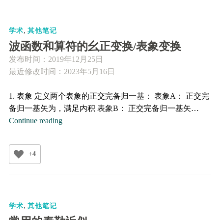
反
演
,
操
学术
其他笔记
作
波函数和算符的幺正变换/表象变换
对
发布时间：
2019年12月25日
位
最近修改时间：2023年5月16日
置、
动
1. 表象 定义两个表象的正交完备归一基： 表象A： 正交完
量、
备归一基矢为，满足内积 表象B： 正交完备归一基矢…
角
波
Continue reading
动
函
量
数
的
+4
和
作
算
用
符
的
,
幺
学术
其他笔记
正