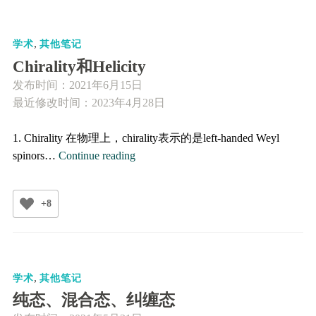
的
计
,
算
学术
其他笔记
（附
Chirality和Helicity
数
发布时间：
2021年6月15日
值
最近修改时间：2023年4月28日
计
算、
1. Chirality 在物理上，chirality表示的是left-handed Weyl
符
Chirality
spinors…
Continue reading
号
和
计
Helicity
算
+8
Python
代
码）
,
学术
其他笔记
纯态、混合态、纠缠态