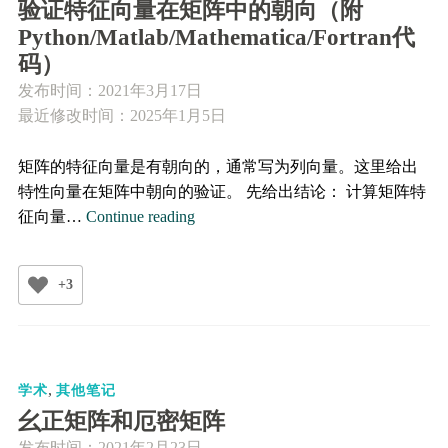
代
验证特征向量在矩阵中的朝向（附
码）
Python/Matlab/Mathematica/Fortran代
码）
发布时间：
2021年3月17日
最近修改时间：2025年1月5日
矩阵的特征向量是有朝向的，通常写为列向量。这里给出
特性向量在矩阵中朝向的验证。 先给出结论： 计算矩阵特
验
征向量…
Continue reading
证
特
+3
征
向
量
在
,
矩
学术
其他笔记
阵
幺正矩阵和厄密矩阵
中
发布时间：
2021年2月23日