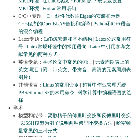
MKL环境
|
在Linux系统下Fortran的下载以及设置
MKL环境
|
Fortran常用语句
C/C++专题：
C++线性代数库Eigen的安装和示例​​
|
C++程序的OpenBLAS链接和编译
|
Python和C++语言
的混合编程
Latex专题：
LaTeX安装和基本结构
|
Latex公式常用符
号
|
Latex常规环境中的常用语句
|
Latex中引用参考文
献常见的两种方式
英语专题：
学术论文中常见的词汇
|
元素周期表上的
英文词汇（附：带英文、带拼音、高清的元素周期表
图片）
其他语言：
Linux的常用命令
|
超算中作业管理系统
PBS/Slurm/LSF的常用命令
|
科学计算中编程语言的选
择
学术
模型和能带：
离散格子的傅里叶变换和反傅里叶变换
|
以SSH模型为例子说明两种傅里叶变换方法
|
哈密顿
量常见的三种形式