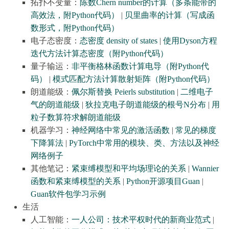
拓扑不变量：
陈数Chern number的计算（多条能带的
高效法，附Python代码）
|
贝里曲率的计算（写成函
数形式，附Python代码）
电子态密度：
态密度 density of states
|
使用Dyson方程
迭代方法计算态密度（附Python代码）
量子输运：
非平衡格林函数计算电导（附Python代
码）
|
模式匹配方法计算散射矩阵（附Python代码）
朗道能级：
佩尔斯替换 Peierls substitution
|
二维电子
气的朗道能级
|
狄拉克电子朗道能级的根号N分布
|
用
粒子数算符求解朗道能级
机器学习：
神经网络中常见的激活函数
|
常见的梯度
下降算法
|
PyTorch中常用的模块、类、方法以及神经
网络例子
其他笔记：
紧束缚模型和平均场理论的关系
|
Wannier
函数和紧束缚模型的关系
|
Python开源项目Guan
|
Guan软件包学习示例
生活
人工智能：
一人公司：技术平权时代的新商业范式
|