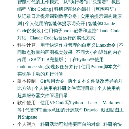
智能时代的工作模式：从“执行者”到“决策者”
|
氛围
编程 Vibe Coding
|
科研智能体的编排（氛围科研）
|
从记录日常提示词到数字分身
|
实用的提示词构建原
则
|
个人使用的智能体提示词公开
|
智能体Claude
Code的安装
|
使用钩子hooks记录和监控Claude Code
对话
|
Claude Code后台运行的实现方式
科学计算：
用于快速作业管理的自定义Linux命令
|
不
同取点数量的画图视觉效果
|
不同大小的矩阵的内存
占用（8B至1TB完整版 ）
|
在Python中使用
multiprocessing实现多任务并行
|
使用Python脚本文件
实现半手动的并行计算
版本控制：
Git常用命令
|
两个文本文件修改差异的对
比方法
|
个人使用的科研文件管理目录
|
个人使用的
超算服务器文件管理目录
软件使用：
使用VSCode写Python、Latex、Markdown
等
|
代替PPT画示意图的开源软件Drawio
|
截图贴图工
具Snipaste
个人观点：
科研活动可能需要面向的对象
|
科研的快