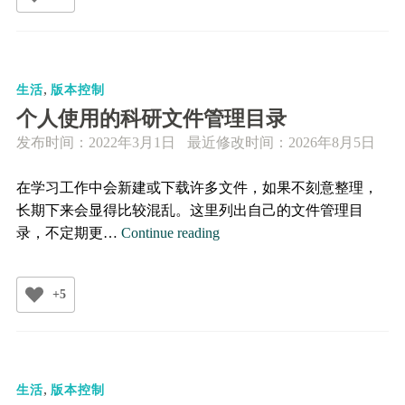
使
用
Git
实
,
现
生活
版本控制
文
个人使用的科研文件管理目录
件
发布时间：
2022年3月1日
最近修改时间：2026年8月5日
的
版
在学习工作中会新建或下载许多文件，如果不刻意整理，
本
长期下来会显得比较混乱。这里列出自己的文件管理目
控
个
录，不定期更…
Continue reading
制
人
使
+5
用
的
科
研
,
文
生活
版本控制