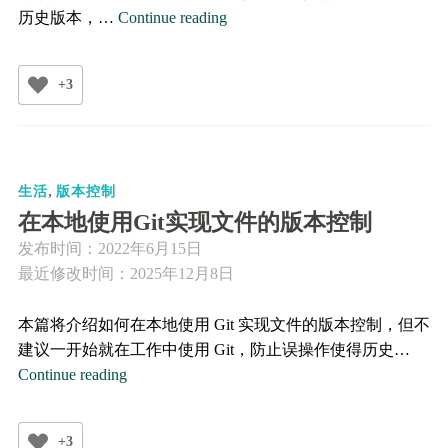
关
历史版本，…
Continue reading
于
如
+3
何
保
存
和
,
处
生活
版本控制
理
在本地使用Git实现文件的版本控制
历
发布时间：
2022年6月15日
史
最近修改时间：2025年12月8日
版
本
本篇将介绍如何在本地使用 Git 实现文件的版本控制，但不
或
建议一开始就在工作中使用 Git，防止误操作使得历史…
中
在
Continue reading
间
本
文
地
件
+3