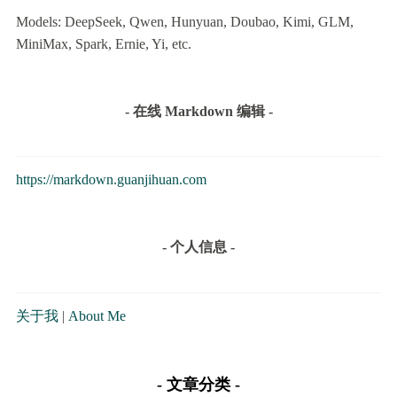
Models: DeepSeek, Qwen, Hunyuan, Doubao, Kimi, GLM,
MiniMax, Spark, Ernie, Yi, etc.
- 在线 Markdown 编辑 -
https://markdown.guanjihuan.com
- 个人信息 -
关于我
|
About Me
文章分类