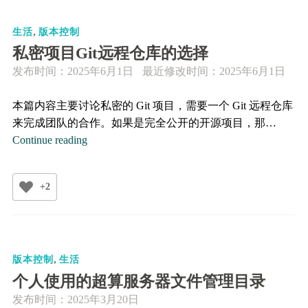
和​​
,
Collaborators
生活
版本控制
私密项目Git远程仓库的选择
发布时间：
2025年6月1日
最近修改时间：2025年6月1日
本篇内容主要讨论私密的 Git 项目，需要一个 Git 远程仓库
来完成团队的合作。如果是完全公开的开源项目，那…
私
Continue reading
密
项
+2
目
Git
远
程
,
仓
版本控制
生活
库
个人使用的超算服务器文件管理目录
的
发布时间：
2025年3月20日