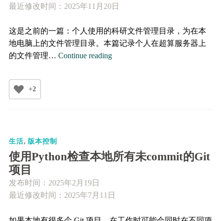
选
最近修改时间：2025年11月20日
择
这是之前的一篇：个人使用的科研文件管理目录，为在本
地电脑上的文件管理目录。本篇记录个人在超算服务器上
个
的文件管理…
Continue reading
人
使
+2
用
的
超
算
,
服
生活
版本控制
务
使用Python检查本地所有未commit的Git
器
项目
文
发布时间：
2025年2月19日
件
最近修改时间：2025年7月11日
管
理
如果本地有很多个 Git 项目，在工作时可能会同时在不同项