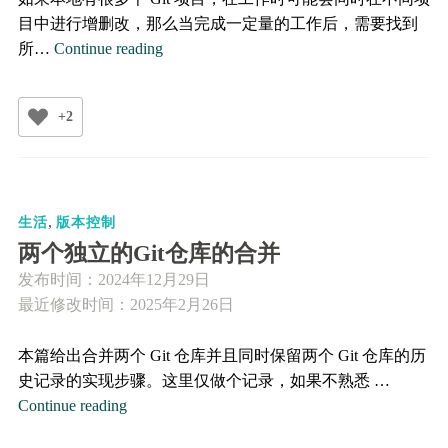
目
目中进行增删改，那么当完成一定量的工作后，需要找到
录
使
所…
Continue reading
用
Python
+2
检
查
本
地
,
所
生活
版本控制
有
两个独立的Git仓库的合并
未
发布时间：
2024年12月29日
commit
最近修改时间：2025年2月26日
的
Git
本篇给出合并两个 Git 仓库并且同时保留两个 Git 仓库的历
项
史记录的实现步骤。这里仅做个记录，如果不熟悉 …
目
两
Continue reading
个