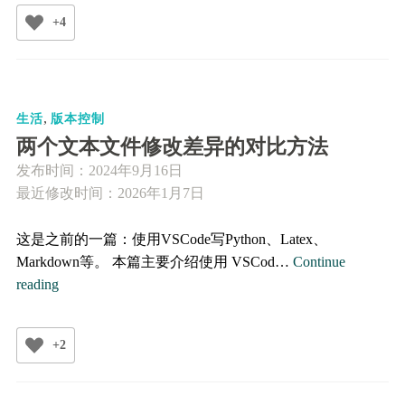
独
+4
立
的
Git
仓
,
库
生活
版本控制
的
两个文本文件修改差异的对比方法
合
发布时间：
2024年9月16日
并
最近修改时间：2026年1月7日
这是之前的一篇：使用VSCode写Python、Latex、
Markdown等。 本篇主要介绍使用 VSCod…
Continue
两
reading
个
文
+2
本
文
件