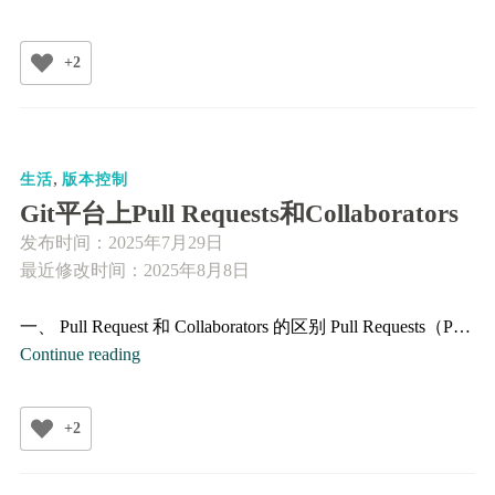
置.g
历
+2
史
记
录
,
生活
版本控制
Git平台上​​Pull Requests和​​Collaborators
发布时间：
2025年7月29日
最近修改时间：2025年8月8日
一、 Pull Request 和​​ Collaborators 的区别​​ Pull Requests（P…
Git
Continue reading
平
台
+2
上​​
Pull
Requests