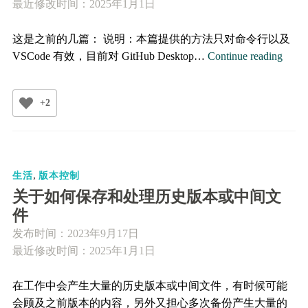
最近修改时间：2025年1月1日
数
统
这是之前的几篇： 说明：本篇提供的方法只对命令行以及
计
git
VSCode 有效，目前对 GitHub Desktop…
Continue reading
comm
使
+2
用
默
认
修
,
改
生活
版本控制
总
关于如何保存和处理历史版本或中间文
结
件
的
发布时间：
2023年9月17日
设
最近修改时间：2025年1月1日
置
方
在工作中会产生大量的历史版本或中间文件，有时候可能
法
会顾及之前版本的内容，另外又担心多次备份产生大量的