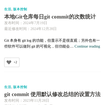
修
,
改
生活
版本控制
差
本地Git仓库每日git commit的次数统计
异
发布时间：
2024年7月19日
的
最近修改时间：2024年12月28日
对
比
Git 本身有 git log 的功能，但显示不是很直观；另外也有一
方
本
些软件可以做到 git 的可视化，但功能会…
Continue reading
法
地
Git
+2
仓
库
每
日
,
git
生活
版本控制
co
git commit 使用默认修改总结的设置方法
的
发布时间：
2023年11月28日
次