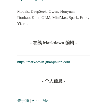
Models: DeepSeek, Qwen, Hunyuan,
Doubao, Kimi, GLM, MiniMax, Spark, Ernie,
Yi, etc.
- 在线 Markdown 编辑 -
https://markdown.guanjihuan.com
- 个人信息 -
关于我
|
About Me