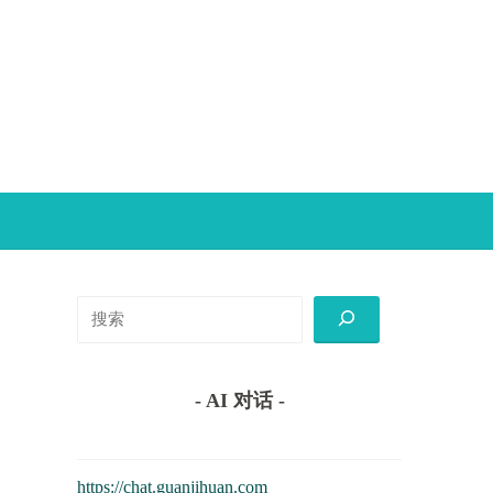
搜
索
- AI 对话 -
https://chat.guanjihuan.com