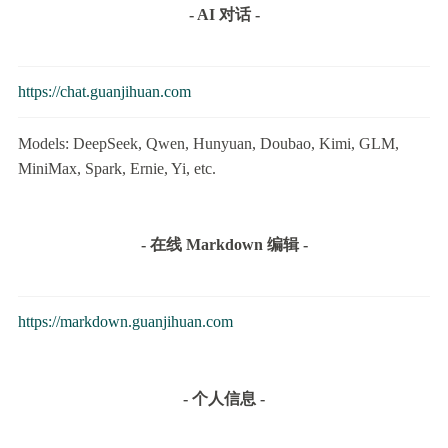
- AI 对话 -
https://chat.guanjihuan.com
Models: DeepSeek, Qwen, Hunyuan, Doubao, Kimi, GLM,
MiniMax, Spark, Ernie, Yi, etc.
- 在线 Markdown 编辑 -
https://markdown.guanjihuan.com
- 个人信息 -