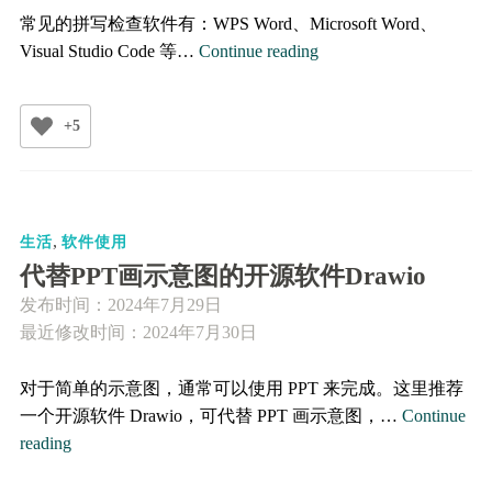
常见的拼写检查软件有：WPS Word、Microsoft Word、
常
Visual Studio Code 等…
Continue reading
见
的
+5
拼
写
检
查
,
软
生活
软件使用
件
代替PPT画示意图的开源软件Drawio
发布时间：
2024年7月29日
最近修改时间：2024年7月30日
对于简单的示意图，通常可以使用 PPT 来完成。这里推荐
一个开源软件 Drawio，可代替 PPT 画示意图，…
Continue
代
reading
替