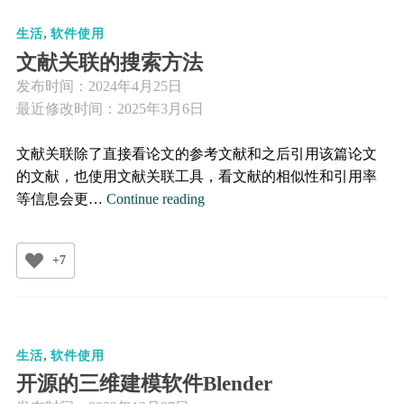
示
,
CPU、
生活
软件使用
内
文献关联的搜索方法
存
发布时间：
2024年4月25日
等
最近修改时间：2025年3月6日
数
据
文献关联除了直接看论文的参考文献和之后引用该篇论文
的文献，也使用文献关联工具，看文献的相似性和引用率
文
等信息会更…
Continue reading
献
关
+7
联
的
搜
索
,
方
生活
软件使用
法
开源的三维建模软件Blender