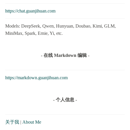
https://chat.guanjihuan.com
Models: DeepSeek, Qwen, Hunyuan, Doubao, Kimi, GLM,
MiniMax, Spark, Ernie, Yi, etc.
- 在线 Markdown 编辑 -
https://markdown.guanjihuan.com
- 个人信息 -
关于我
|
About Me