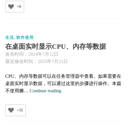
PPT
+6
画
示
意
图
,
的
生活
软件使用
开
在桌面实时显示CPU、内存等数据
源
发布时间：
2024年7月12日
软
最近修改时间：2025年7月21日
件
Drawio
CPU、内存等数据可以在任务管理器中查看。如果需要在
桌面实时显示数据，可以通过这里的步骤进行操作。本篇
在
不使用臃…
Continue reading
桌
面
+11
实
时
显