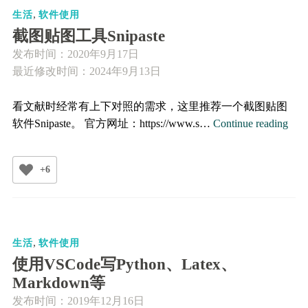
,
软
生活
软件使用
件
截图贴图工具Snipaste
Zotero
发布时间：
2020年9月17日
最近修改时间：2024年9月13日
看文献时经常有上下对照的需求，这里推荐一个截图贴图
截
软件Snipaste。 官方网址：https://www.s…
Continue reading
图
贴
+6
图
工
具
Snip
,
生活
软件使用
使用VSCode写Python、Latex、
Markdown等
发布时间：
2019年12月16日