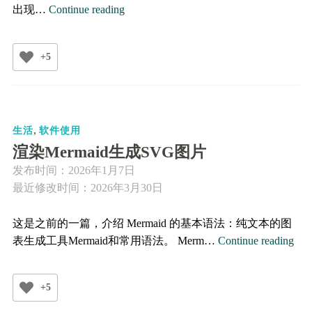
Edge
出现…
Continue reading
浏
览
+5
器
设
置
的
,
记
生活
软件使用
录
渲染Mermaid生成SVG图片
发布时间：
2026年1月7日
最近修改时间：2026年3月30日
这是之前的一篇，介绍 Mermaid 的基本语法：纯文本的图
渲
表生成工具​​Mermaid和常用语法。 Merm…
Continue reading
染
Mer
+5
生
成