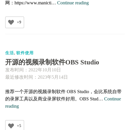
电
网：https://www.manicti…
Continue reading
脑
使
+9
用
时
间
记
,
录
生活
软件使用
软
开源的视频录制软件OBS Studio
件
发布时间：
2022年10月10日
ManicTime
最近修改时间：2023年5月14日
推荐一个开源的视频录制软件 OBS Studio，会比系统自带
的录屏工具以及商业录屏软件好用。OBS Stud…
Continue
开
reading
源
的
+5
视