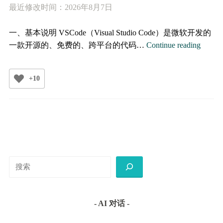
最近修改时间：2026年8月7日
一、基本说明 VSCode（Visual Studio Code）是微软开发的
使
一款开源的、免费的、跨平台的代码…
Continue reading
用
VSCod
+10
写
Pytho
Latex
Markd
等
搜
索
- AI 对话 -