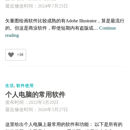
灯
最近修改时间：2024年7月25日
片
全
矢量图绘画软件比较成熟的有Adobe Illustrator，算是最流行
屏
的。但这是商业软件，即使短期内有盗版或…
Continue
播
开
reading
放
源
无
的
法
+10
矢
共
量
享
图
的
绘
解
,
画
生活
软件使用
决
软
个人电脑的常用软件
方
件
发布时间：
2022年3月20日
法
Inkscape
最近修改时间：2026年3月27日
这里给出个人电脑上最常用的软件和功能： 以下是所有的