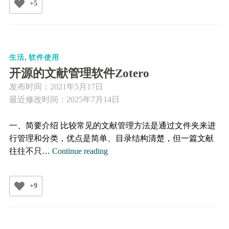
+5
思
维
导
图
,
软
生活
软件使用
件
开源的文献管理软件Zotero
Freeplane
发布时间：
2021年5月17日
最近修改时间：2025年7月14日
一、简要介绍 比较常见的文献管理方法是通过文件夹来进
行管理和分类，优点是简单、目录结构清楚，但一篇文献
开
往往不只…
Continue reading
源
的
+9
文
献
管
理