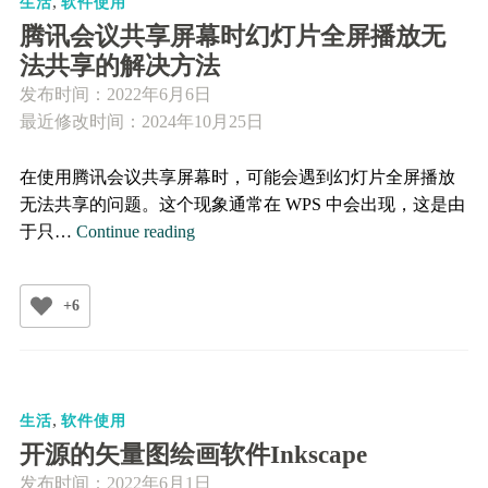
,
件
生活
软件使用
夹
腾讯会议共享屏幕时幻灯片全屏播放无
或
法共享的解决方法
路
发布时间：
2022年6月6日
径
最近修改时间：2024年10月25日
内
查
在使用腾讯会议共享屏幕时，可能会遇到幻灯片全屏播放
找
无法共享的问题。这个现象通常在 WPS 中会出现，这是由
文
腾
于只…
Continue reading
件
讯
会
+6
议
共
享
屏
,
幕
生活
软件使用
时
开源的矢量图绘画软件Inkscape
幻
发布时间：
2022年6月1日