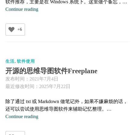
软件推荐，主要是在 Windows 系统下。这里做个备忘，…
个
Continue reading
人
电
+6
脑
的
常
用
,
软
生活
软件使用
件
开源的思维导图软件Freeplane
发布时间：
2021年7月4日
最近修改时间：2025年7月22日
除了通过 txt 或 Markdown 做笔记外，如果不嫌麻烦的话，
还可以尝试使用思维导图软件来辅助记忆整理。…
开
Continue reading
源
的