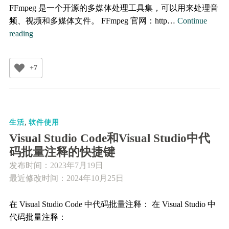
FFmpeg 是一个开源的多媒体处理工具集，可以用来处理音
频、视频和多媒体文件。 FFmpeg 官网：http…
Continue
FFmpeg
reading
的
下
+7
载
和
使
用
,
（媒
生活
软件使用
体
Visual Studio Code和Visual Studio中代
文
码批量注释的快捷键
件
发布时间：
2023年7月19日
的
最近修改时间：2024年10月25日
格
式
在 Visual Studio Code 中代码批量注释： 在 Visual Studio 中
转
代码批量注释：
换