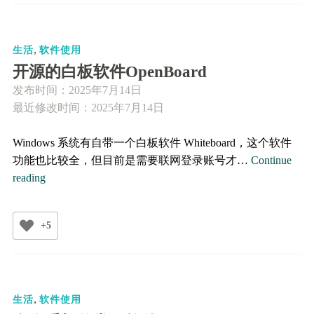
SV
图
,
片
生活
软件使用
开源的白板软件OpenBoard
发布时间：
2025年7月14日
最近修改时间：2025年7月14日
Windows 系统有自带一个白板软件 Whiteboard，这个软件
功能也比较全，但目前是需要联网登录账号才…
Continue
开
reading
源
的
+5
白
板
软
件
,
OpenBoard
生活
软件使用