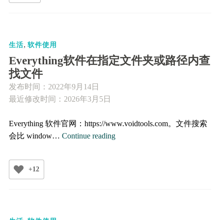
频
录
制
,
软
生活
软件使用
件
Everything软件在指定文件夹或路径内查
OBS
找文件
Studio
发布时间：
2022年9月14日
最近修改时间：2026年3月5日
Everything 软件官网：https://www.voidtools.com。文件搜索
Everything
会比 window…
Continue reading
软
件
+12
在
指
定
文