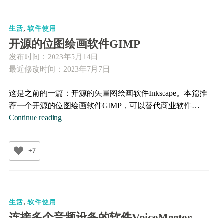
控
软
,
件
生活
软件使用
Core
开源的位图绘画软件GIMP
Temp
发布时间：
2023年5月14日
最近修改时间：2023年7月7日
这是之前的一篇：开源的矢量图绘画软件Inkscape。本篇推
荐一个开源的位图绘画软件GIMP，可以替代商业软件…
开
Continue reading
源
的
+7
位
图
绘
画
,
软
生活
软件使用
件
连接多个音频设备的软件VoiceMeeter