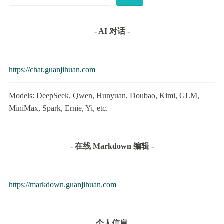
索
- AI 对话 -
https://chat.guanjihuan.com
Models: DeepSeek, Qwen, Hunyuan, Doubao, Kimi, GLM,
MiniMax, Spark, Ernie, Yi, etc.
- 在线 Markdown 编辑 -
https://markdown.guanjihuan.com
- 个人信息 -