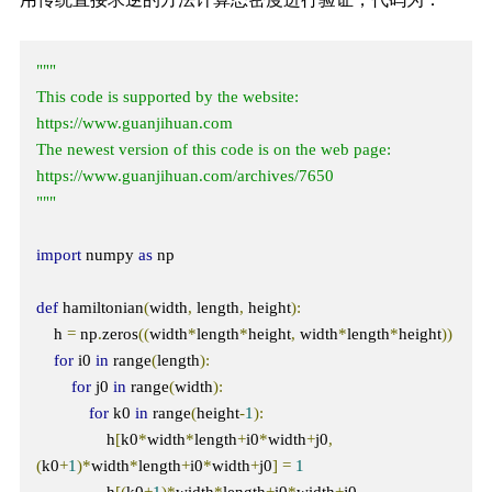
"""

This code is supported by the website: 
https://www.guanjihuan.com

The newest version of this code is on the web page: 
https://www.guanjihuan.com/archives/7650

"""
import
 numpy 
as
 np

def
 hamiltonian
(
width
,
 length
,
 height
):
    h 
=
 np
.
zeros
((
width
*
length
*
height
,
 width
*
length
*
height
))
for
 i0 
in
 range
(
length
):
for
 j0 
in
 range
(
width
):
for
 k0 
in
 range
(
height
-
1
):
                h
[
k0
*
width
*
length
+
i0
*
width
+
j0
,
(
k0
+
1
)*
width
*
length
+
i0
*
width
+
j0
]
=
1