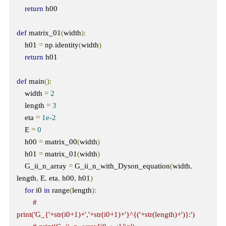
return
 h00

def
 matrix_01
(
width
):
    h01 
=
 np
.
identity
(
width
)
return
 h01

def
 main
():
    width 
=
2
    length 
=
3
    eta 
=
1e-2
    E 
=
0
    h00 
=
 matrix_00
(
width
)
    h01 
=
 matrix_01
(
width
)
    G_ii_n_array 
=
 G_ii_n_with_Dyson_equation
(
width
,
length
,
 E
,
 eta
,
 h00
,
 h01
)
for
 i0 
in
 range
(
length
):
# 
print('G_{'+str(i0+1)+','+str(i0+1)+'}^{('+str(length)+')}:')