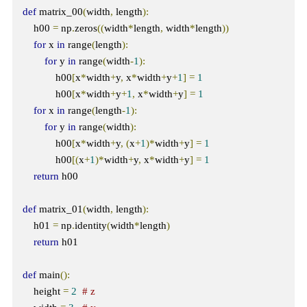
def
 matrix_00
(
width
,
 length
):
    h00 
=
 np
.
zeros
((
width
*
length
,
 width
*
length
))
for
 x 
in
 range
(
length
):
for
 y 
in
 range
(
width
-
1
):
            h00
[
x
*
width
+
y
,
 x
*
width
+
y
+
1
]
=
1
            h00
[
x
*
width
+
y
+
1
,
 x
*
width
+
y
]
=
1
for
 x 
in
 range
(
length
-
1
):
for
 y 
in
 range
(
width
):
            h00
[
x
*
width
+
y
,
(
x
+
1
)*
width
+
y
]
=
1
            h00
[(
x
+
1
)*
width
+
y
,
 x
*
width
+
y
]
=
1
return
 h00

def
 matrix_01
(
width
,
 length
):
    h01 
=
 np
.
identity
(
width
*
length
)
return
 h01

def
 main
():
    height 
=
2
# z