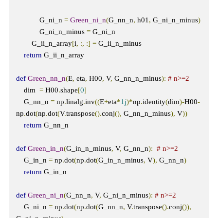
            G_ni_n 
=
Green_ni_n
(
G_nn_n
,
 h01
,
 G_ni_n_minus
)
            G_ni_n_minus 
=
 G_ni_n

        G_ii_n_array
[
i
,
:,
:]
=
 G_ii_n_minus

return
 G_ii_n_array

def
Green_nn_n
(
E
,
 eta
,
 H00
,
 V
,
 G_nn_n_minus
):
# n>=2
    dim  
=
 H00
.
shape
[
0
]
    G_nn_n 
=
 np
.
linalg
.
inv
((
E
+
eta
*
1j
)*
np
.
identity
(
dim
)-
H00
-
np
.
dot
(
np
.
dot
(
V
.
transpose
().
conj
(),
 G_nn_n_minus
),
 V
))
return
 G_nn_n

def
Green_in_n
(
G_in_n_minus
,
 V
,
 G_nn_n
):
# n>=2
    G_in_n 
=
 np
.
dot
(
np
.
dot
(
G_in_n_minus
,
 V
),
 G_nn_n
)
return
 G_in_n

def
Green_ni_n
(
G_nn_n
,
 V
,
 G_ni_n_minus
):
# n>=2
    G_ni_n 
=
 np
.
dot
(
np
.
dot
(
G_nn_n
,
 V
.
transpose
().
conj
()),