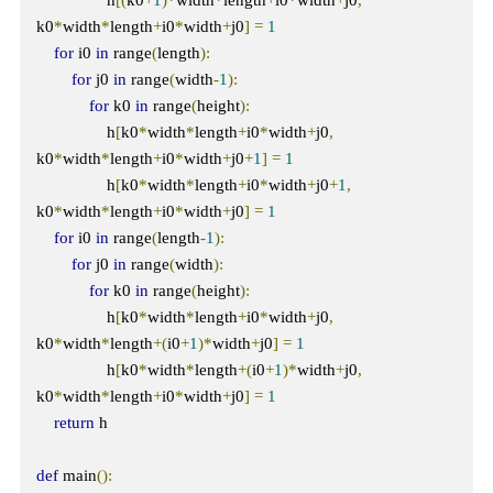
                h
[(
k0
+
1
)*
width
*
length
+
i0
*
width
+
j0
,
k0
*
width
*
length
+
i0
*
width
+
j0
]
=
1
for
 i0 
in
 range
(
length
):
for
 j0 
in
 range
(
width
-
1
):
for
 k0 
in
 range
(
height
):
                h
[
k0
*
width
*
length
+
i0
*
width
+
j0
,
k0
*
width
*
length
+
i0
*
width
+
j0
+
1
]
=
1
                h
[
k0
*
width
*
length
+
i0
*
width
+
j0
+
1
,
k0
*
width
*
length
+
i0
*
width
+
j0
]
=
1
for
 i0 
in
 range
(
length
-
1
):
for
 j0 
in
 range
(
width
):
for
 k0 
in
 range
(
height
):
                h
[
k0
*
width
*
length
+
i0
*
width
+
j0
,
k0
*
width
*
length
+(
i0
+
1
)*
width
+
j0
]
=
1
                h
[
k0
*
width
*
length
+(
i0
+
1
)*
width
+
j0
,
k0
*
width
*
length
+
i0
*
width
+
j0
]
=
1
return
 h

def
 main
():