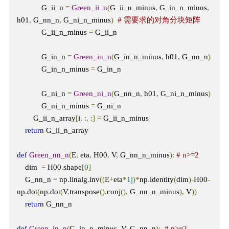
            G_ii_n 
=
Green_ii_n
(
G_ii_n_minus
,
 G_in_n_minus
,
h01
,
 G_nn_n
,
 G_ni_n_minus
)
# 需要求的对角分块矩阵
            G_ii_n_minus 
=
 G_ii_n

            G_in_n 
=
Green_in_n
(
G_in_n_minus
,
 h01
,
 G_nn_n
)
            G_in_n_minus 
=
 G_in_n

            G_ni_n 
=
Green_ni_n
(
G_nn_n
,
 h01
,
 G_ni_n_minus
)
            G_ni_n_minus 
=
 G_ni_n

        G_ii_n_array
[
i
,
:,
:]
=
 G_ii_n_minus

return
 G_ii_n_array

def
Green_nn_n
(
E
,
 eta
,
 H00
,
 V
,
 G_nn_n_minus
):
# n>=2
    dim  
=
 H00
.
shape
[
0
]
    G_nn_n 
=
 np
.
linalg
.
inv
((
E
+
eta
*
1j
)*
np
.
identity
(
dim
)-
H00
-
np
.
dot
(
np
.
dot
(
V
.
transpose
().
conj
(),
 G_nn_n_minus
),
 V
))
return
 G_nn_n

def
Green_in_n
(
G_in_n_minus
,
 V
,
 G_nn_n
):
# n>=2