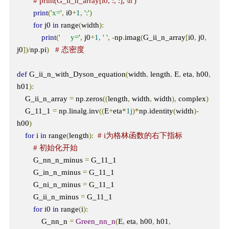
# print(G_ii_n_array[i0, :, :],'\n')
print
(
'x='
,
 i0
+
1
,
':'
)
for
 j0 
in
 range
(
width
):
print
(
'     y='
,
 j0
+
1
,
' '
,
-
np
.
imag
(
G_ii_n_array
[
i0
,
 j0
,
j0
])/
np
.
pi
)
# 态密度
def
 G_ii_n_with_Dyson_equation
(
width
,
 length
,
 E
,
 eta
,
 h00
,
h01
):
    G_ii_n_array 
=
 np
.
zeros
((
length
,
 width
,
 width
),
 complex
)
    G_11_1 
=
 np
.
linalg
.
inv
((
E
+
eta
*
1j
)*
np
.
identity
(
width
)-
h00
)
for
 i 
in
 range
(
length
):
# i为格林函数的右下指标
# 初始化开始
        G_nn_n_minus 
=
 G_11_1

        G_in_n_minus 
=
 G_11_1

        G_ni_n_minus 
=
 G_11_1

        G_ii_n_minus 
=
 G_11_1

for
 i0 
in
 range
(
i
):
            G_nn_n 
=
Green_nn_n
(
E
,
 eta
,
 h00
,
 h01
,