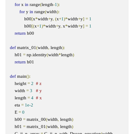
for
 x 
in
 range
(
length
-
1
):
for
 y 
in
 range
(
width
):
            h00
[
x
*
width
+
y
,
(
x
+
1
)*
width
+
y
]
=
1
            h00
[(
x
+
1
)*
width
+
y
,
 x
*
width
+
y
]
=
1
return
 h00

def
 matrix_01
(
width
,
 length
):
    h01 
=
 np
.
identity
(
width
*
length
)
return
 h01

def
 main
():
    height 
=
2
# z
    width 
=
3
# y
    length 
=
4
# x
    eta 
=
1e-2
    E 
=
0
    h00 
=
 matrix_00
(
width
,
 length
)
    h01 
=
 matrix_01
(
width
,
 length
)
    G_ii_n_array 
=
 G_ii_n_with_Dyson_equation
(
width
,