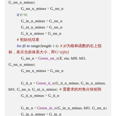
G_nn_n_minus
)
            G_nn_n_minus 
=
 G_nn_n

if
 i
!=
0
:
            G_in_n_minus 
=
 G_nn_n

            G_ni_n_minus 
=
 G_nn_n

            G_ii_n_minus 
=
 G_nn_n

# 初始化结束
for
 j0 
in
 range
(
length
-
1
-
i
):
# j0为格林函数的右上指
标，表示当前体系大小，即G^{(j0)}
            G_nn_n 
=
Green_nn_n
(
E
,
 eta
,
 h00
,
 h01
,
G_nn_n_minus
)
            G_nn_n_minus 
=
 G_nn_n

            G_ii_n 
=
Green_ii_n
(
G_ii_n_minus
,
 G_in_n_minus
,
h01
,
 G_nn_n
,
 G_ni_n_minus
)
# 需要求的对角分块矩阵
            G_ii_n_minus 
=
 G_ii_n

            G_in_n 
=
Green_in_n
(
G_in_n_minus
,
 h01
,
 G_nn_n
)
            G_in_n_minus 
=
 G_in_n
