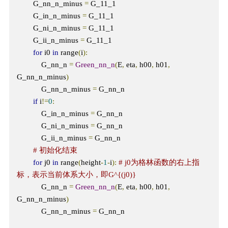
        G_nn_n_minus 
=
 G_11_1

        G_in_n_minus 
=
 G_11_1

        G_ni_n_minus 
=
 G_11_1

        G_ii_n_minus 
=
 G_11_1

for
 i0 
in
 range
(
i
):
            G_nn_n 
=
Green_nn_n
(
E
,
 eta
,
 h00
,
 h01
,
G_nn_n_minus
)
            G_nn_n_minus 
=
 G_nn_n

if
 i
!=
0
:
            G_in_n_minus 
=
 G_nn_n

            G_ni_n_minus 
=
 G_nn_n

            G_ii_n_minus 
=
 G_nn_n

# 初始化结束
for
 j0 
in
 range
(
height
-
1
-
i
):
# j0为格林函数的右上指
标，表示当前体系大小，即G^{(j0)}
            G_nn_n 
=
Green_nn_n
(
E
,
 eta
,
 h00
,
 h01
,
G_nn_n_minus
)
            G_nn_n_minus 
=
 G_nn_n
