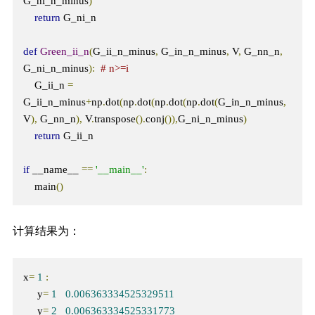
G_ni_n_minus
)
return
 G_ni_n

def
Green_ii_n
(
G_ii_n_minus
,
 G_in_n_minus
,
 V
,
 G_nn_n
,
G_ni_n_minus
):
# n>=i
    G_ii_n 
=
G_ii_n_minus
+
np
.
dot
(
np
.
dot
(
np
.
dot
(
np
.
dot
(
G_in_n_minus
,
V
),
 G_nn_n
),
 V
.
transpose
().
conj
()),
G_ni_n_minus
)
return
 G_ii_n

if
 __name__ 
==
'__main__'
:
    main
()
计算结果为：
x
=
1
:
     y
=
1
0.006363334525329511
     y
=
2
0.006363334525331773