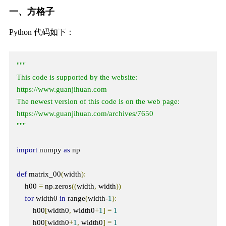
一、方格子
Python 代码如下：
"""

This code is supported by the website: 
https://www.guanjihuan.com

The newest version of this code is on the web page: 
https://www.guanjihuan.com/archives/7650

"""
import
 numpy 
as
 np

def
 matrix_00
(
width
):
    h00 
=
 np
.
zeros
((
width
,
 width
))
for
 width0 
in
 range
(
width
-
1
):
        h00
[
width0
,
 width0
+
1
]
=
1
        h00
[
width0
+
1
,
 width0
]
=
1