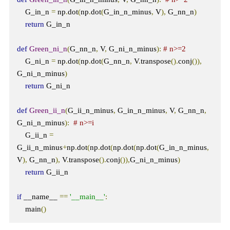
    G_in_n 
=
 np
.
dot
(
np
.
dot
(
G_in_n_minus
,
 V
),
 G_nn_n
)
return
 G_in_n

def
Green_ni_n
(
G_nn_n
,
 V
,
 G_ni_n_minus
):
# n>=2
    G_ni_n 
=
 np
.
dot
(
np
.
dot
(
G_nn_n
,
 V
.
transpose
().
conj
()),
G_ni_n_minus
)
return
 G_ni_n

def
Green_ii_n
(
G_ii_n_minus
,
 G_in_n_minus
,
 V
,
 G_nn_n
,
G_ni_n_minus
):
# n>=i
    G_ii_n 
=
G_ii_n_minus
+
np
.
dot
(
np
.
dot
(
np
.
dot
(
np
.
dot
(
G_in_n_minus
,
V
),
 G_nn_n
),
 V
.
transpose
().
conj
()),
G_ni_n_minus
)
return
 G_ii_n

if
 __name__ 
==
'__main__'
:
    main
()