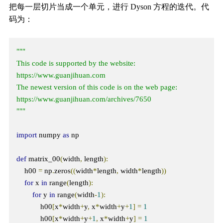
把每一层切片当成一个单元，进行 Dyson 方程的迭代。代
码为：
"""

This code is supported by the website: 
https://www.guanjihuan.com

The newest version of this code is on the web page: 
https://www.guanjihuan.com/archives/7650

"""
import
 numpy 
as
 np

def
 matrix_00
(
width
,
 length
):
    h00 
=
 np
.
zeros
((
width
*
length
,
 width
*
length
))
for
 x 
in
 range
(
length
):
for
 y 
in
 range
(
width
-
1
):
            h00
[
x
*
width
+
y
,
 x
*
width
+
y
+
1
]
=
1
            h00
[
x
*
width
+
y
+
1
,
 x
*
width
+
y
]
=
1