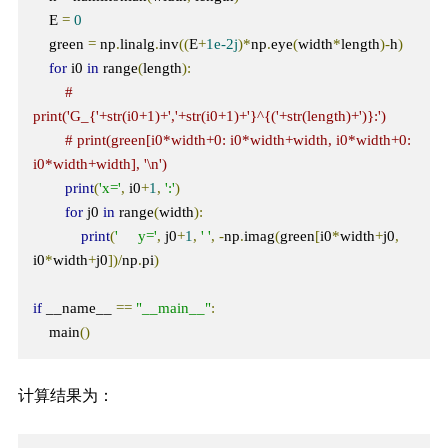
    E 
=
0
    green 
=
 np
.
linalg
.
inv
((
E
+
1e-2j
)*
np
.
eye
(
width
*
length
)-
h
)
for
 i0 
in
 range
(
length
):
# 
print('G_{'+str(i0+1)+','+str(i0+1)+'}^{('+str(length)+')}:')
# print(green[i0*width+0: i0*width+width, i0*width+0: 
i0*width+width], '\n') 
print
(
'x='
,
 i0
+
1
,
':'
)
for
 j0 
in
 range
(
width
):
print
(
'     y='
,
 j0
+
1
,
' '
,
-
np
.
imag
(
green
[
i0
*
width
+
j0
,
i0
*
width
+
j0
])/
np
.
pi
)
if
 __name__ 
==
"__main__"
:
    main
()
计算结果为：