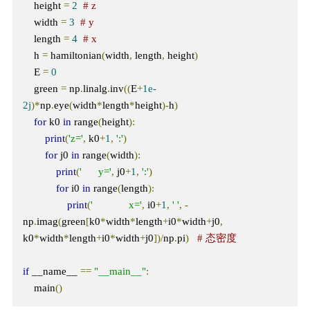
    height 
=
2
# z
    width 
=
3
# y
    length 
=
4
# x
    h 
=
 hamiltonian
(
width
,
 length
,
 height
)
    E 
=
0
    green 
=
 np
.
linalg
.
inv
((
E
+
1e-
2j
)*
np
.
eye
(
width
*
length
*
height
)-
h
)
for
 k0 
in
 range
(
height
):
print
(
'z='
,
 k0
+
1
,
':'
)
for
 j0 
in
 range
(
width
):
print
(
'      y='
,
 j0
+
1
,
':'
)
for
 i0 
in
 range
(
length
):
print
(
'             x='
,
 i0
+
1
,
' '
,
-
np
.
imag
(
green
[
k0
*
width
*
length
+
i0
*
width
+
j0
,
k0
*
width
*
length
+
i0
*
width
+
j0
])/
np
.
pi
)
# 态密度
if
 __name__ 
==
"__main__"
:
    main
()