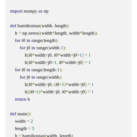
import
 numpy 
as
 np

def
 hamiltonian
(
width
,
 length
):
    h 
=
 np
.
zeros
((
width
*
length
,
 width
*
length
))
for
 i0 
in
 range
(
length
):
for
 j0 
in
 range
(
width
-
1
):
            h
[
i0
*
width
+
j0
,
 i0
*
width
+
j0
+
1
]
=
1
            h
[
i0
*
width
+
j0
+
1
,
 i0
*
width
+
j0
]
=
1
for
 i0 
in
 range
(
length
-
1
):
for
 j0 
in
 range
(
width
):
            h
[
i0
*
width
+
j0
,
(
i0
+
1
)*
width
+
j0
]
=
1
            h
[(
i0
+
1
)*
width
+
j0
,
 i0
*
width
+
j0
]
=
1
return
 h

def
 main
():
    width 
=
2
    length 
=
3
    h 
=
 hamiltonian
(
width
,
 length
)