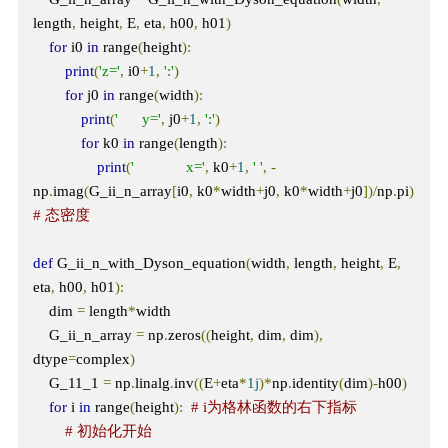
length
,
 height
,
 E
,
 eta
,
 h00
,
 h01
)
for
 i0 
in
 range
(
height
):
print
(
'z='
,
 i0
+
1
,
':'
)
for
 j0 
in
 range
(
width
):
print
(
'      y='
,
 j0
+
1
,
':'
)
for
 k0 
in
 range
(
length
):
print
(
'             x='
,
 k0
+
1
,
' '
,
-
np
.
imag
(
G_ii_n_array
[
i0
,
 k0
*
width
+
j0
,
 k0
*
width
+
j0
])/
np
.
pi
)
# 态密度
def
 G_ii_n_with_Dyson_equation
(
width
,
 length
,
 height
,
 E
,
eta
,
 h00
,
 h01
):
    dim 
=
 length
*
width

    G_ii_n_array 
=
 np
.
zeros
((
height
,
 dim
,
 dim
),
dtype
=
complex
)
    G_11_1 
=
 np
.
linalg
.
inv
((
E
+
eta
*
1j
)*
np
.
identity
(
dim
)-
h00
)
for
 i 
in
 range
(
height
):
# i为格林函数的右下指标
# 初始化开始