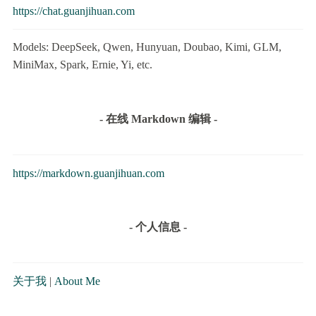
https://chat.guanjihuan.com
Models: DeepSeek, Qwen, Hunyuan, Doubao, Kimi, GLM,
MiniMax, Spark, Ernie, Yi, etc.
- 在线 Markdown 编辑 -
https://markdown.guanjihuan.com
- 个人信息 -
关于我
|
About Me