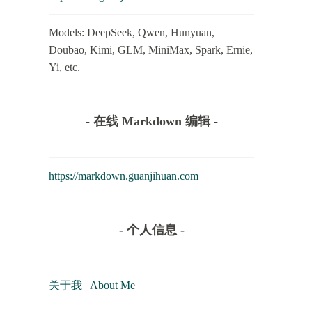
Models: DeepSeek, Qwen, Hunyuan,
Doubao, Kimi, GLM, MiniMax, Spark, Ernie,
Yi, etc.
- 在线 Markdown 编辑 -
https://markdown.guanjihuan.com
- 个人信息 -
关于我
|
About Me