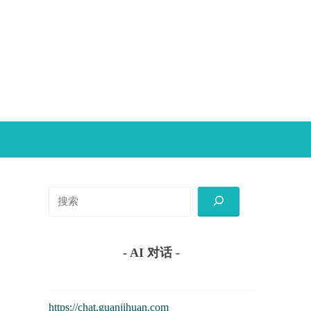
搜
索
- AI 对话 -
https://chat.guanjihuan.com