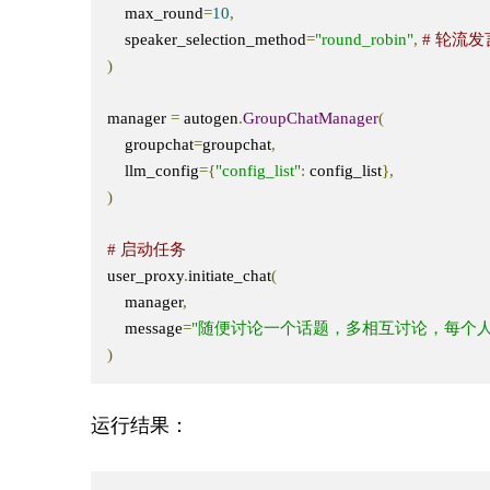
    max_round
=
10
,
    speaker_selection_method
=
"round_robin"
,
# 轮流发
)
manager 
=
 autogen
.
GroupChatManager
(
    groupchat
=
groupchat
,
    llm_config
={
"config_list"
:
 config_list
},
)
# 启动任务
user_proxy
.
initiate_chat
(
    manager
,
    message
=
"随便讨论一个话题，多相互讨论，每个人
)
运行结果：