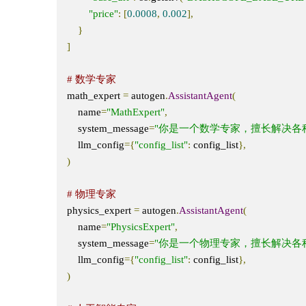
"price"
:
[
0.0008
,
0.002
],
}
]
# 数学专家
math_expert 
=
 autogen
.
AssistantAgent
(
    name
=
"MathExpert"
,
    system_message
=
"你是一个数学专家，擅长解决各
    llm_config
={
"config_list"
:
 config_list
},
)
# 物理专家
physics_expert 
=
 autogen
.
AssistantAgent
(
    name
=
"PhysicsExpert"
,
    system_message
=
"你是一个物理专家，擅长解决各
    llm_config
={
"config_list"
:
 config_list
},
)