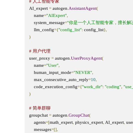
# 人工智能专家
AI_expert 
=
 autogen
.
AssistantAgent
(
    name
=
"AIExpert"
,
    system_message
=
"你是一个人工智能专家，擅长解
    llm_config
={
"config_list"
:
 config_list
},
)
# 用户代理
user_proxy 
=
 autogen
.
UserProxyAgent
(
    name
=
"User"
,
    human_input_mode
=
"NEVER"
,
    max_consecutive_auto_reply
=
10
,
    code_execution_config
={
"work_dir"
:
"coding"
,
"use
)
# 简单群聊
groupchat 
=
 autogen
.
GroupChat
(
    agents
=[
math_expert
,
 physics_expert
,
 AI_expert
,
 us
    messages
=[],