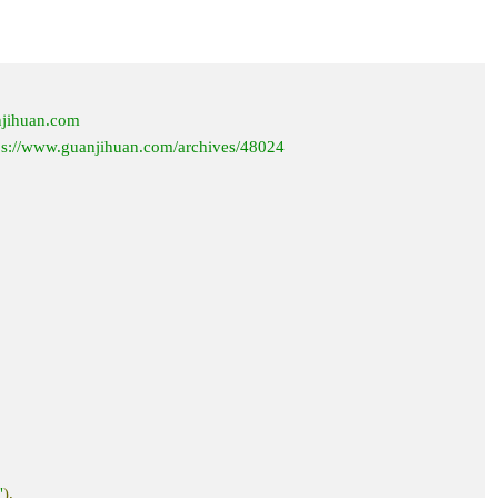
njihuan.com

tps://www.guanjihuan.com/archives/48024

"
),