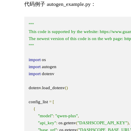
代码例子 autogen_example.py：
"""

This code is supported by the website: https://www.gua
The newest version of this code is on the web page: ht
"""
import
import
import
 dotenv

dotenv
.
load_dotenv
()
config_list 
=
[
{
"model"
:
"qwen-plus"
,
"api_key"
:
 os
.
getenv
(
"DASHSCOPE_API_KEY"
),
"base_url"
:
 os
.
getenv
(
"DASHSCOPE_BASE_URL