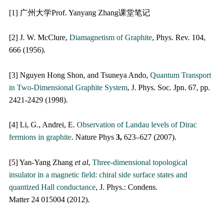
[1] 广州大学Prof. Yanyang Zhang课堂笔记
[2] J. W. McClure,
Diamagnetism of Graphite
, Phys. Rev. 104,
666 (1956).
[3] Nguyen Hong Shon, and Tsuneya Ando,
Quantum Transport
in Two-Dimensional Graphite System
, J. Phys. Soc. Jpn. 67, pp.
2421-2429 (1998).
[4] Li, G., Andrei, E.
Observation of Landau levels of Dirac
fermions in graphite
. Nature Phys
3,
623–627 (2007).
[5] Yan-Yang Zhang
et al
,
Three-dimensional topological
insulator in a magnetic field: chiral side surface states and
quantized Hall conductance
, J. Phys.: Condens.
Matter 24 015004 (2012).