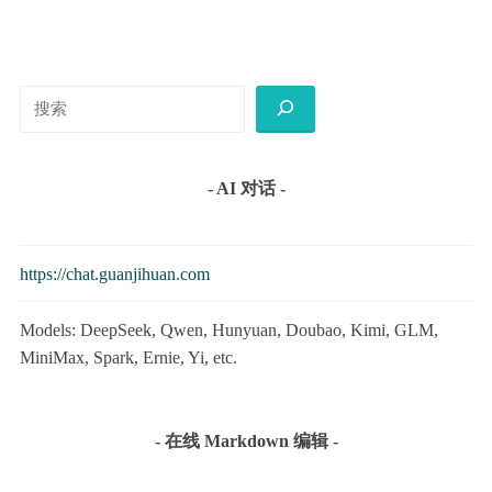
搜
索
- AI 对话 -
https://chat.guanjihuan.com
Models: DeepSeek, Qwen, Hunyuan, Doubao, Kimi, GLM,
MiniMax, Spark, Ernie, Yi, etc.
- 在线 Markdown 编辑 -