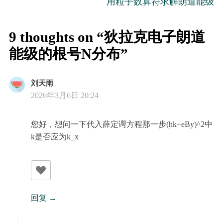
用粒子数算符求解朗道能级
航
9 thoughts on “狄拉克电子朗道
能级的根号N分布”
刘天雨
2026年3月6日 20:24
您好，想问一下代入薛定谔方程那一步(hk+eBy)^2中
k是否应为k_x
回复