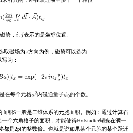
itution来引入的，即在跃迁项中多了一个相位
是磁势，
表示的是坐标位置。
选取磁场为
方向为例，磁势可以选为
on可以写为：
是在每个元格
内磁通量子
的个数。
的面积S一般是二维体系的元胞面积。例如：通过计算石
现只有凑出一个六角格子的面积，才能使得Hofstadter蝴蝶在满一
都是2pi的整数倍。也就是说如果某个元胞的某个跃迁