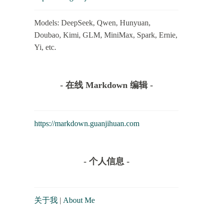
Models: DeepSeek, Qwen, Hunyuan,
Doubao, Kimi, GLM, MiniMax, Spark, Ernie,
Yi, etc.
- 在线 Markdown 编辑 -
https://markdown.guanjihuan.com
- 个人信息 -
关于我
|
About Me