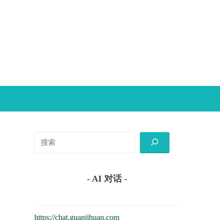
搜
索
- AI 对话 -
https://chat.guanjihuan.com