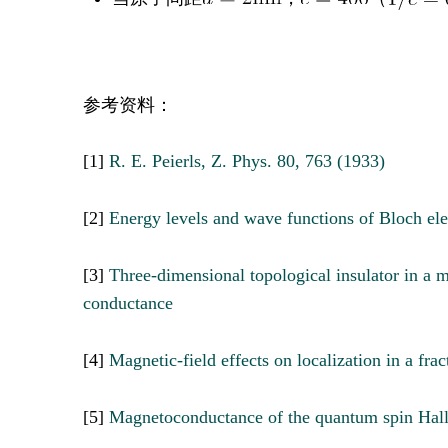
参考资料：
[1]
R. E. Peierls, Z. Phys. 80, 763 (1933)
[2]
Energy levels and wave functions of Bloch elec
[3]
Three-dimensional topological insulator in a ma
conductance
[4]
Magnetic-field effects on localization in a fract
[5]
Magnetoconductance of the quantum spin Hall