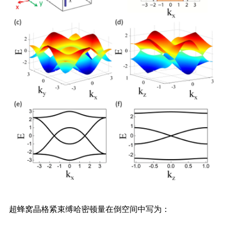
超蜂窝晶格紧束缚哈密顿量在倒空间中写为：