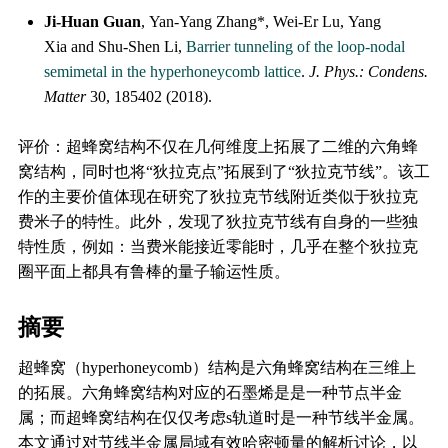
Ji-Huan Guan
, Yan-Yang Zhang*, Wei-Er Lu, Yang
Xia and Shu-Shen Li,
Barrier tunneling of the loop-nodal
semimetal in the hyperhoneycomb lattice
.
J. Phys.: Condens.
Matter
30, 185402 (2018).
评价：超蜂窝结构不仅在几何维度上拓展了二维的六角蜂
窝结构，同时也将“狄拉克点”拓展到了“狄拉克节线”。该工
作的主要价值体现在研究了狄拉克节线附近类似于狄拉克
费米子的特性。此外，发现了狄拉克节线有自身的一些独
特性质，例如：当费米能接近零能时，几乎在整个狄拉克
圈平面上都具有鲁棒的量子输运性质。
摘要
超蜂窝（hyperhoneycomb）结构是六角蜂窝结构在三维上
的拓展。六角蜂窝结构对应的石墨烯是是一种节点半金
属；而超蜂窝结构在仅仅考虑s轨道时是一种节线半金属。
本文通过对节线半金属局域有效哈密顿量的解析讨论，以