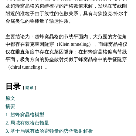
及超蜂窝晶格紧束缚模型的严格数值求解，发现在节线圈
附近的准粒子由于线性的色散关系，具有与狄拉克/外尔半
金属类似的鲁棒量子输运性质。
主要结论为：超蜂窝晶格的节线平面内，大范围的方位角
中都存在着克莱因隧穿（Klein tunneling），而蜂窝晶格仅
仅在垂直角度中存在克莱因隧穿；在超蜂窝晶格偏离节线
平面，极角方向的势垒散射类似于蜂窝晶格中的手征隧穿
（chiral tunneling）。
目录
隐藏
原文
摘要
1. 超蜂窝晶格模型
2. 局域有效哈密顿量
3. 基于局域有效哈密顿量的势垒散射解析