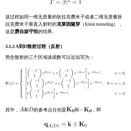
该过程如同一维无质量的狄拉克费米子或者二维无质量狄
拉克费米子垂直入射时的
克莱因隧穿
（Klein tunneling），
这是
赝自旋守恒
的结果。
3.1.2 A到D散射过程（反射）
势垒散射的三个区域波函数可以近似写为：
其中，
和
的参考点分别是
和
，即