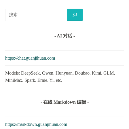
搜
索
- AI 对话 -
https://chat.guanjihuan.com
Models: DeepSeek, Qwen, Hunyuan, Doubao, Kimi, GLM,
MiniMax, Spark, Ernie, Yi, etc.
- 在线 Markdown 编辑 -
https://markdown.guanjihuan.com