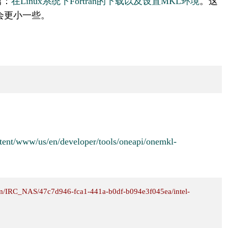
篇：
在Linux系统下Fortran的下载以及设置MKL环境
。这
会更小一些。
。
ntent/www/us/en/developer/tools/oneapi/onemkl-
kdlm/IRC_NAS/47c7d946-fca1-441a-b0df-b094e3f045ea/intel-