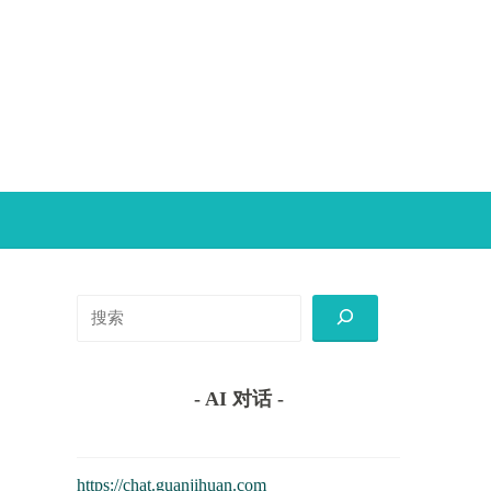
搜
索
- AI 对话 -
https://chat.guanjihuan.com