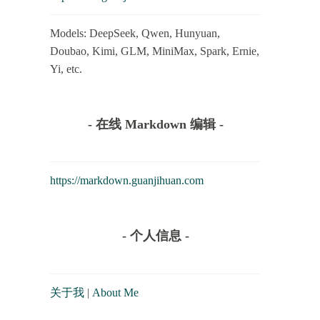
Models: DeepSeek, Qwen, Hunyuan,
Doubao, Kimi, GLM, MiniMax, Spark, Ernie,
Yi, etc.
- 在线 Markdown 编辑 -
https://markdown.guanjihuan.com
- 个人信息 -
关于我
|
About Me