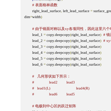
# 表面格林函数
        right_lead_surface
,
 left_lead_surface 
=
 surface_gr
dim
=
width
)
# 由于镜面对称以及xy各项同性，因此这里六
        lead_1 
=
 copy
.
deepcopy
(
right_lead_surface
)
# 镜
        lead_2 
=
 copy
.
deepcopy
(
right_lead_surface
)
# x
        lead_3 
=
 copy
.
deepcopy
(
right_lead_surface
)
        lead_4 
=
 copy
.
deepcopy
(
right_lead_surface
)
        lead_5 
=
 copy
.
deepcopy
(
right_lead_surface
)
        lead_6 
=
 copy
.
deepcopy
(
right_lead_surface
)
#   几何形状如下所示：
#               lead2         lead3
#   lead1(L)                          lead4(R)  
#               lead6         lead5 
# 电极到中心区的跃迁矩阵