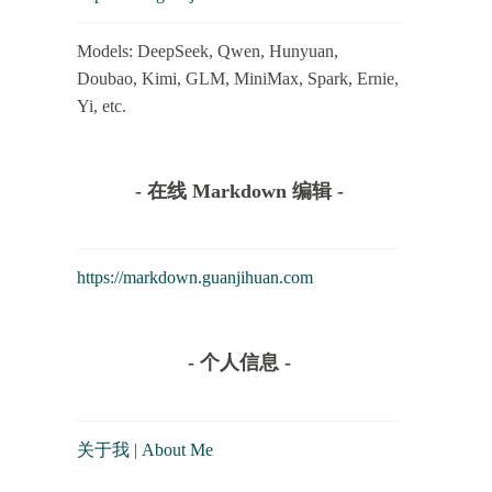
Models: DeepSeek, Qwen, Hunyuan,
Doubao, Kimi, GLM, MiniMax, Spark, Ernie,
Yi, etc.
- 在线 Markdown 编辑 -
https://markdown.guanjihuan.com
- 个人信息 -
关于我
|
About Me