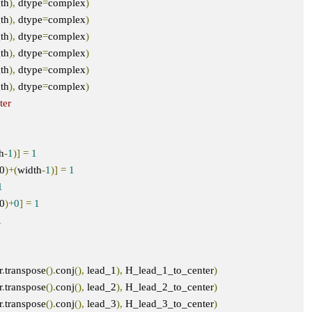
gth
),
 dtype
=
complex
)
gth
),
 dtype
=
complex
)
gth
),
 dtype
=
complex
)
gth
),
 dtype
=
complex
)
gth
),
 dtype
=
complex
)
gth
),
 dtype
=
complex
)
ter
h
-
1
)]
=
1
i0
)+(
width
-
1
)]
=
1
1
i0
)+
0
]
=
1
1
r
.
transpose
().
conj
(),
 lead_1
),
 H_lead_1_to_center
)
r
.
transpose
().
conj
(),
 lead_2
),
 H_lead_2_to_center
)
r
.
transpose
().
conj
(),
 lead_3
),
 H_lead_3_to_center
)