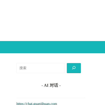
搜
索
- AI 对话 -
https://chat.guanjihuan.com