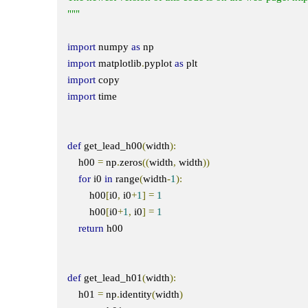
"""
import
 numpy 
as
import
 matplotlib
.
pyplot 
as
import
import
 time

def
 get_lead_h00
(
width
):
    h00 
=
 np
.
zeros
((
width
,
 width
))
for
 i0 
in
 range
(
width
-
1
):
        h00
[
i0
,
 i0
+
1
]
=
1
        h00
[
i0
+
1
,
 i0
]
=
1
return
 h00

def
 get_lead_h01
(
width
):
    h01 
=
 np
.
identity
(
width
)