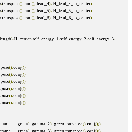
r
.
transpose
().
conj
(),
 lead_4
),
 H_lead_4_to_center
)
r
.
transpose
().
conj
(),
 lead_5
),
 H_lead_5_to_center
)
r
.
transpose
().
conj
(),
 lead_6
),
 H_lead_6_to_center
)
length
)-
H_center
-
self_energy_1
-
self_energy_2
-
self_energy_3
-
spose
().
conj
())
spose
().
conj
())
spose
().
conj
())
spose
().
conj
())
spose
().
conj
())
spose
().
conj
())
amma_1
,
 green
),
 gamma_2
),
 green
.
transpose
().
conj
()))
amma_1
,
 green
),
 gamma_3
),
 green
.
transpose
().
conj
()))