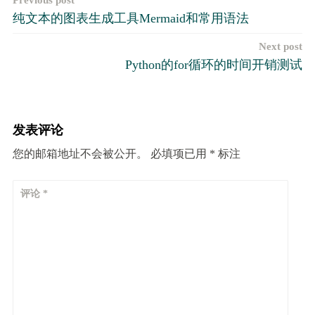
文
Previous post
纯文本的图表生成工具​​Mermaid和常用语法
章
Next post
导
Python的for循环的时间开销测试
航
发表评论
您的邮箱地址不会被公开。
必填项已用
*
标注
评论
*