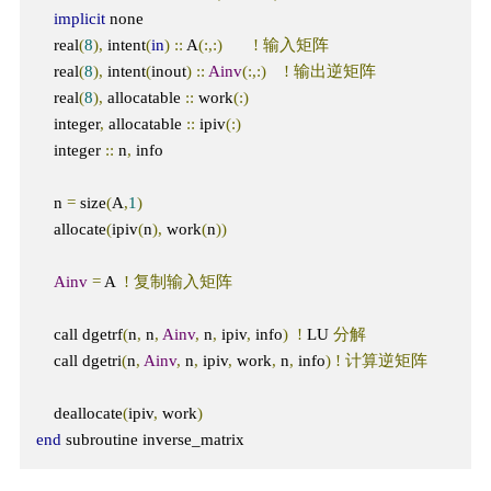
implicit
 none

    real
(
8
),
 intent
(
in
)
::
 A
(:,:)
!
输入矩阵
    real
(
8
),
 intent
(
inout
)
::
Ainv
(:,:)
!
输出逆矩阵
    real
(
8
),
 allocatable 
::
 work
(:)
    integer
,
 allocatable 
::
 ipiv
(:)
    integer 
::
 n
,
 info

    n 
=
 size
(
A
,
1
)
    allocate
(
ipiv
(
n
),
 work
(
n
))
Ainv
=
 A  
!
复制输入矩阵
    call dgetrf
(
n
,
 n
,
Ainv
,
 n
,
 ipiv
,
 info
)
!
 LU 
分解
    call dgetri
(
n
,
Ainv
,
 n
,
 ipiv
,
 work
,
 n
,
 info
)
!
计算逆矩阵
    deallocate
(
ipiv
,
 work
)
end
 subroutine inverse_matrix