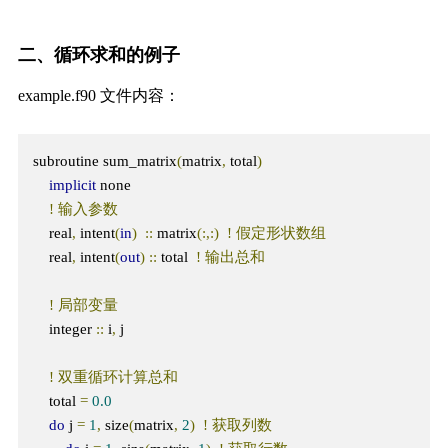
二、循环求和的例子
example.f90 文件内容：
subroutine sum_matrix
(
matrix
,
 total
)
implicit
 none

!
输入参数
    real
,
 intent
(
in
)
::
 matrix
(:,:)
!
假定形状数组
    real
,
 intent
(
out
)
::
 total  
!
输出总和
!
局部变量
    integer 
::
 i
,
 j

!
双重循环计算总和
    total 
=
0.0
do
 j 
=
1
,
 size
(
matrix
,
2
)
!
获取列数