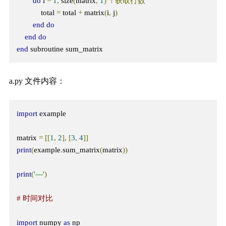
do
 i 
=
1
,
 size
(
matrix
,
1
)
!
获取行数
            total 
=
 total 
+
 matrix
(
i
,
 j
)
end
do
end
do
end
 subroutine sum_matrix
a.py 文件内容：
import
 example

matrix 
=
[[
1
,
2
],
[
3
,
4
]]
print
(
example
.
sum_matrix
(
matrix
))
print
(
'---'
)
# 时间对比
import
 numpy 
as