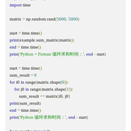
import
 time

matrix 
=
 np
.
random
.
rand
(
5000
,
5000
)
start 
=
 time
.
time
()
print
(
example
.
sum_matrix
(
matrix
))
end
=
 time
.
time
()
print
(
'Python + Fortran 循环求和时间：'
,
end
-
 start
)
start 
=
 time
.
time
()
sum_result 
=
0
for
 i0 
in
 range
(
matrix
.
shape
[
0
]):
for
 j0 
in
 range
(
matrix
.
shape
[
1
]):
        sum_result 
+=
 matrix
[
i0
,
 j0
]
print
(
sum_result
)
end
=
 time
.
time
()
print
(
'Python 循环求和时间：'
,
end
-
 start
)