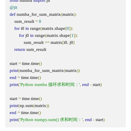
from
 numba 
import
@jit
def
 numba_for_sum_matrix
(
matrix
):
    sum_result 
=
0
for
 i0 
in
 range
(
matrix
.
shape
[
0
]):
for
 j0 
in
 range
(
matrix
.
shape
[
1
]):
            sum_result 
+=
 matrix
[
i0
,
 j0
]
return
 sum_result

start 
=
 time
.
time
()
print
(
numba_for_sum_matrix
(
matrix
))
end
=
 time
.
time
()
print
(
'Python numba 循环求和时间：'
,
end
-
 start
)
start 
=
 time
.
time
()
print
(
np
.
sum
(
matrix
))
end
=
 time
.
time
()
print
(
'Python numpy.sum() 求和时间：'
,
end
-
 start
)