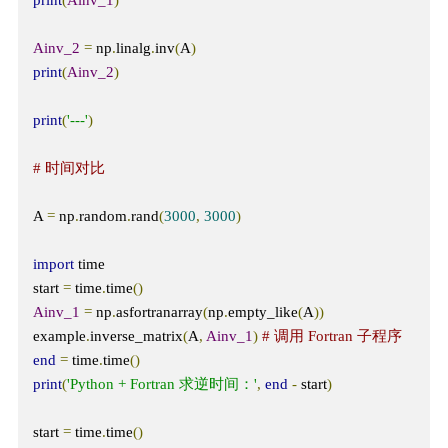
Ainv_2
=
 np
.
linalg
.
inv
(
A
)
print
(
Ainv_2
)
print
(
'---'
)
# 时间对比
A 
=
 np
.
random
.
rand
(
3000
,
3000
)
import
 time

start 
=
 time
.
time
()
Ainv_1
=
 np
.
asfortranarray
(
np
.
empty_like
(
A
))
example
.
inverse_matrix
(
A
,
Ainv_1
)
# 调用 Fortran 子程序
end
=
 time
.
time
()
print
(
'Python + Fortran 求逆时间：'
,
end
-
 start
)
start 
=
 time
.
time
()