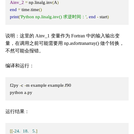
Ainv_2
=
 np
.
linalg
.
inv
(
A
)
end
=
 time
.
time
()
print
(
'Python np.linalg.inv() 求逆时间：'
,
end
-
 start
)
说明：这里的 Ainv_1 变量作为 Fortran 中的输入输出变
量，在调用之前可能需要用 np.asfortranarray() 做个转换，
不然可能会报错。
编译和运行：
f2py 
-
c 
-
m example example
.
f90

python a
.
py
运行结果：
[[-
24.
18.
5.
]