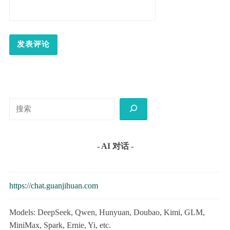
搜
索
- AI 对话 -
https://chat.guanjihuan.com
Models: DeepSeek, Qwen, Hunyuan, Doubao, Kimi, GLM,
MiniMax, Spark, Ernie, Yi, etc.