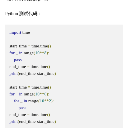
Python 测试代码：
import
 time

start_time 
=
 time
.
time
()
for
 _ 
in
 range
(
10
**
8
):
pass
end_time 
=
 time
.
time
()
print
(
end_time
-
start_time
)
start_time 
=
 time
.
time
()
for
 _ 
in
 range
(
10
**
6
):
for
 _ 
in
 range
(
10
**
2
):
pass
end_time 
=
 time
.
time
()
print
(
end_time
-
start_time
)