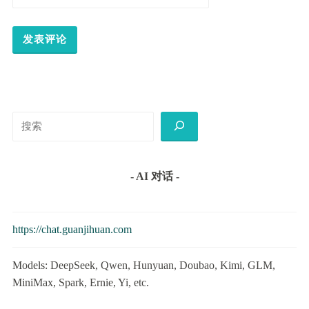
搜
索
- AI 对话 -
https://chat.guanjihuan.com
Models: DeepSeek, Qwen, Hunyuan, Doubao, Kimi, GLM,
MiniMax, Spark, Ernie, Yi, etc.