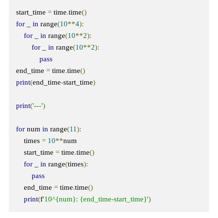
start_time 
=
 time
.
time
()
for
 _ 
in
 range
(
10
**
4
):
for
 _ 
in
 range
(
10
**
2
):
for
 _ 
in
 range
(
10
**
2
):
pass
end_time 
=
 time
.
time
()
print
(
end_time
-
start_time
)
print
(
'---'
)
for
 num 
in
 range
(
11
):
    times 
=
10
**
num

    start_time 
=
 time
.
time
()
for
 _ 
in
 range
(
times
):
pass
    end_time 
=
 time
.
time
()
print
(
f
'10^{num}: {end_time-start_time}'
)