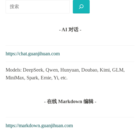
搜
索
- AI 对话 -
https://chat.guanjihuan.com
Models: DeepSeek, Qwen, Hunyuan, Doubao, Kimi, GLM,
MiniMax, Spark, Ernie, Yi, etc.
- 在线 Markdown 编辑 -
https://markdown.guanjihuan.com