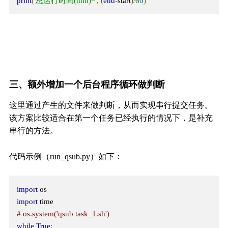
print
(
'总运行时间(min)='
,
(
end
-
start
)/
60
)
三、额外增加一个后台程序循环做判断
这里通过产生的文件来做判断，从而实现串行提交任务。
该方案比较适合在第一个任务已经执行的情况下，是补充
串行的方法。
代码示例（run_qsub.py）如下：
import
import
# os.system('qsub task_1.sh')
while
True
: