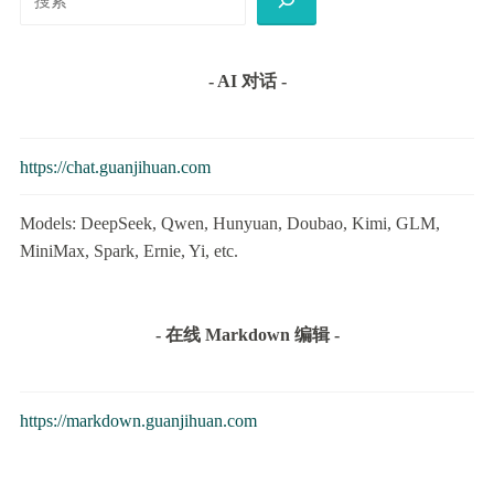
索
- AI 对话 -
https://chat.guanjihuan.com
Models: DeepSeek, Qwen, Hunyuan, Doubao, Kimi, GLM,
MiniMax, Spark, Ernie, Yi, etc.
- 在线 Markdown 编辑 -
https://markdown.guanjihuan.com