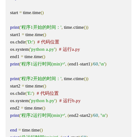
start 
=
 time
.
time
()
print
(
'程序1开始的时间：'
,
 time
.
ctime
())
start1 
=
 time
.
time
()
os
.
chdir
(
'D:'
)
# 代码位置
os
.
system
(
'python a.py'
)
# 运行a.py
end1 
=
 time
.
time
()
print
(
'程序1运行时间(min)='
,
(
end1
-
start1
)/
60
,
'\n'
)
print
(
'程序2开始的时间：'
,
 time
.
ctime
())
start2 
=
 time
.
time
()
os
.
chdir
(
'E:'
)
# 代码位置
os
.
system
(
'python b.py'
)
# 运行b.py
end2 
=
 time
.
time
()
print
(
'程序2运行时间(min)='
,
(
end2
-
start2
)/
60
,
'\n'
)
end
=
 time
.
time
()