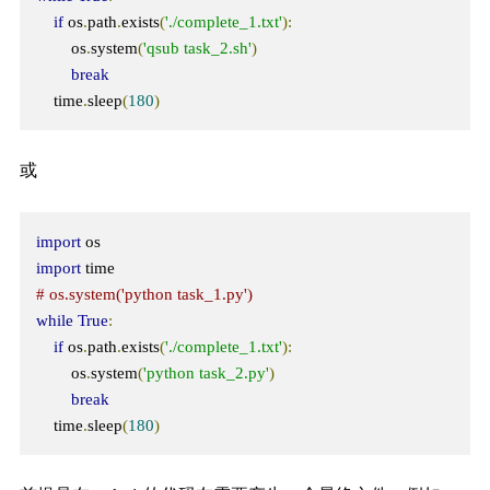
if
 os
.
path
.
exists
(
'./complete_1.txt'
):
        os
.
system
(
'qsub task_2.sh'
)
break
    time
.
sleep
(
180
)
或
import
import
# os.system('python task_1.py')
while
True
:
if
 os
.
path
.
exists
(
'./complete_1.txt'
):
        os
.
system
(
'python task_2.py'
)
break
    time
.
sleep
(
180
)