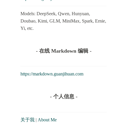
Models: DeepSeek, Qwen, Hunyuan,
Doubao, Kimi, GLM, MiniMax, Spark, Ernie,
Yi, etc.
- 在线 Markdown 编辑 -
https://markdown.guanjihuan.com
- 个人信息 -
关于我
|
About Me