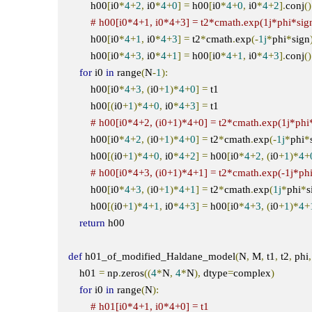
        h00
[
i0
*
4
+
2
,
 i0
*
4
+
0
]
=
 h00
[
i0
*
4
+
0
,
 i0
*
4
+
2
].
conj
()
# h00[i0*4+1, i0*4+3] = t2*cmath.exp(1j*phi*sig
        h00
[
i0
*
4
+
1
,
 i0
*
4
+
3
]
=
 t2
*
cmath
.
exp
(-
1j
*
phi
*
sign
        h00
[
i0
*
4
+
3
,
 i0
*
4
+
1
]
=
 h00
[
i0
*
4
+
1
,
 i0
*
4
+
3
].
conj
()
for
 i0 
in
 range
(
N
-
1
):
        h00
[
i0
*
4
+
3
,
(
i0
+
1
)*
4
+
0
]
=
 t1

        h00
[(
i0
+
1
)*
4
+
0
,
 i0
*
4
+
3
]
=
 t1

# h00[i0*4+2, (i0+1)*4+0] = t2*cmath.exp(1j*phi
        h00
[
i0
*
4
+
2
,
(
i0
+
1
)*
4
+
0
]
=
 t2
*
cmath
.
exp
(-
1j
*
phi
*
        h00
[(
i0
+
1
)*
4
+
0
,
 i0
*
4
+
2
]
=
 h00
[
i0
*
4
+
2
,
(
i0
+
1
)*
4
+
# h00[i0*4+3, (i0+1)*4+1] = t2*cmath.exp(-1j*ph
        h00
[
i0
*
4
+
3
,
(
i0
+
1
)*
4
+
1
]
=
 t2
*
cmath
.
exp
(
1j
*
phi
*
s
        h00
[(
i0
+
1
)*
4
+
1
,
 i0
*
4
+
3
]
=
 h00
[
i0
*
4
+
3
,
(
i0
+
1
)*
4
+
return
 h00

def
 h01_of_modified_Haldane_model
(
N
,
 M
,
 t1
,
 t2
,
 phi
,
    h01 
=
 np
.
zeros
((
4
*
N
,
4
*
N
),
 dtype
=
complex
)
for
 i0 
in
 range
(
N
):
# h01[i0*4+1, i0*4+0] = t1