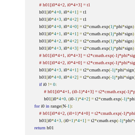
# h01[i0*4+2, i0*4+3] = t1
        h01
[
i0
*
4
+
0
,
 i0
*
4
+
1
]
=
 t1

        h01
[
i0
*
4
+
3
,
 i0
*
4
+
2
]
=
 t1

        h01
[
i0
*
4
+
0
,
 i0
*
4
+
0
]
=
 t2
*
cmath
.
exp
(
1j
*
phi
*
sign
)
        h01
[
i0
*
4
+
1
,
 i0
*
4
+
1
]
=
 t2
*
cmath
.
exp
(
1j
*
phi
*
sign
)
        h01
[
i0
*
4
+
2
,
 i0
*
4
+
2
]
=
 t2
*
cmath
.
exp
(
1j
*
phi
*
sign
)
        h01
[
i0
*
4
+
3
,
 i0
*
4
+
3
]
=
 t2
*
cmath
.
exp
(
1j
*
phi
*
sign
)
# h01[i0*4+1, i0*4+3] = t2*cmath.exp(-1j*phi*si
# h01[i0*4+2, i0*4+0] = t2*cmath.exp(-1j*phi*si
        h01
[
i0
*
4
+
3
,
 i0
*
4
+
1
]
=
 t2
*
cmath
.
exp
(-
1j
*
phi
*
sign
        h01
[
i0
*
4
+
0
,
 i0
*
4
+
2
]
=
 t2
*
cmath
.
exp
(-
1j
*
phi
*
sign
if
 i0 
!=
0
:
# h01[i0*4+1, (i0-1)*4+3] = t2*cmath.exp(-1j*
            h01
[
i0
*
4
+
0
,
(
i0
-
1
)*
4
+
2
]
=
 t2
*
cmath
.
exp
(-
1j
*
ph
for
 i0 
in
 range
(
N
-
1
):
# h01[i0*4+2, (i0+1)*4+0] = t2*cmath.exp(-1j*ph
        h01
[
i0
*
4
+
3
,
(
i0
+
1
)*
4
+
1
]
=
 t2
*
cmath
.
exp
(-
1j
*
phi
*
return
 h01