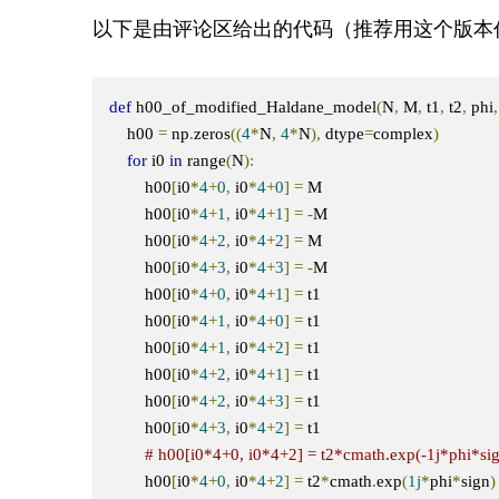
以下是由评论区给出的代码（推荐用这个版本
def
 h00_of_modified_Haldane_model
(
N
,
 M
,
 t1
,
 t2
,
 phi
,
    h00 
=
 np
.
zeros
((
4
*
N
,
4
*
N
),
 dtype
=
complex
)
for
 i0 
in
 range
(
N
):
        h00
[
i0
*
4
+
0
,
 i0
*
4
+
0
]
=
 M

        h00
[
i0
*
4
+
1
,
 i0
*
4
+
1
]
=
-
M

        h00
[
i0
*
4
+
2
,
 i0
*
4
+
2
]
=
 M

        h00
[
i0
*
4
+
3
,
 i0
*
4
+
3
]
=
-
M

        h00
[
i0
*
4
+
0
,
 i0
*
4
+
1
]
=
 t1

        h00
[
i0
*
4
+
1
,
 i0
*
4
+
0
]
=
 t1

        h00
[
i0
*
4
+
1
,
 i0
*
4
+
2
]
=
 t1

        h00
[
i0
*
4
+
2
,
 i0
*
4
+
1
]
=
 t1

        h00
[
i0
*
4
+
2
,
 i0
*
4
+
3
]
=
 t1

        h00
[
i0
*
4
+
3
,
 i0
*
4
+
2
]
=
 t1

# h00[i0*4+0, i0*4+2] = t2*cmath.exp(-1j*phi*si
        h00
[
i0
*
4
+
0
,
 i0
*
4
+
2
]
=
 t2
*
cmath
.
exp
(
1j
*
phi
*
sign
)