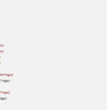
gn)
gn)
)
)
phi*sign)
i
*
sign
)
i*sign)
sign
)