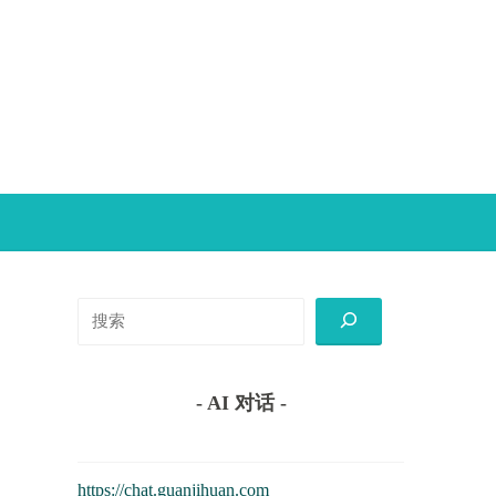
搜
索
- AI 对话 -
https://chat.guanjihuan.com