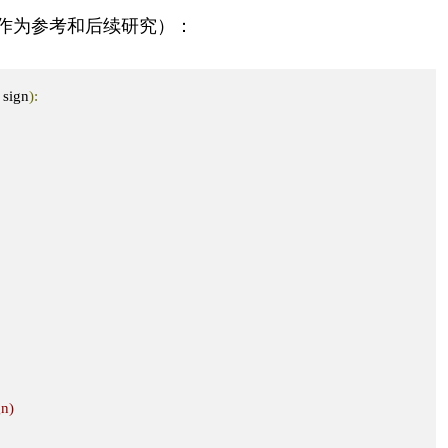
作为参考和后续研究）：
 sign
):
gn)