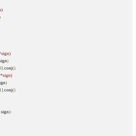
n)
)
*sign)
sign
)
0
].
conj
()
i*sign)
ign
)
1
].
conj
()
 sign
):