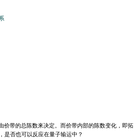
系
由价带的总陈数来决定。而价带内部的陈数变化，即拓
ransition)，是否也可以反应在量子输运中？