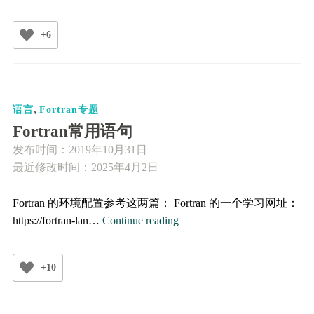
Fortran
中
+6
OpenMP
循
环
并
,
行
语言
Fortran专题
计
Fortran常用语句
算
发布时间：
2019年10月31日
的
最近修改时间：2025年4月2日
常
用
Fortran 的环境配置参考这两篇： Fortran 的一个学习网址：
语
Fortran
https://fortran-lan…
Continue reading
句
常
用
+10
语
句