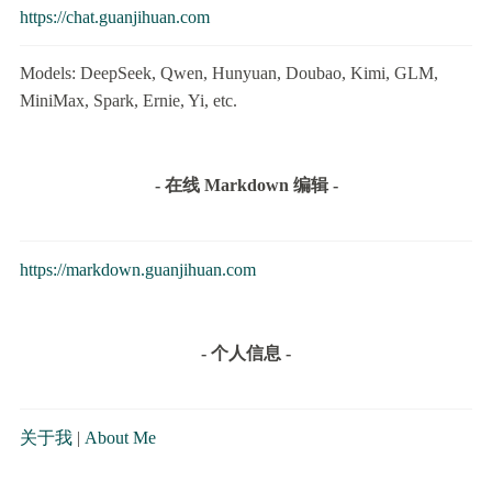
https://chat.guanjihuan.com
Models: DeepSeek, Qwen, Hunyuan, Doubao, Kimi, GLM,
MiniMax, Spark, Ernie, Yi, etc.
- 在线 Markdown 编辑 -
https://markdown.guanjihuan.com
- 个人信息 -
关于我
|
About Me