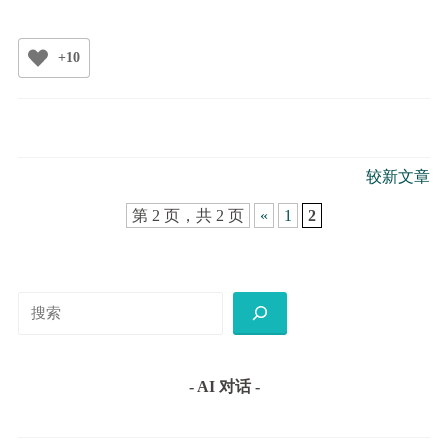
装
Python
+10
环
境
文
较新文章
章
第 2 页，共 2 页
«
1
2
导
航
搜
索
- AI 对话 -